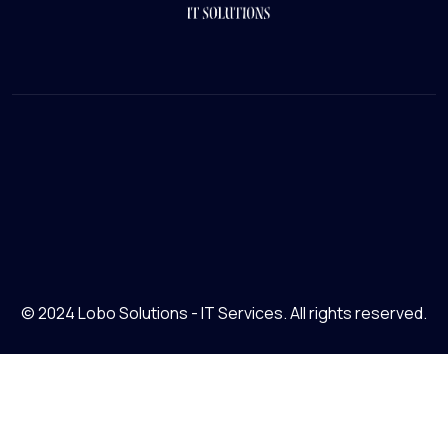
© 2024 Lobo Solutions - IT Services. All rights reserved.