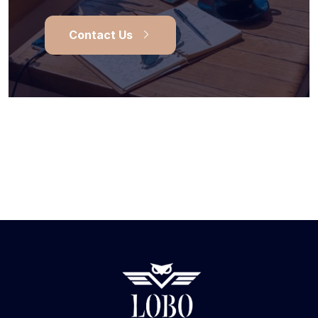
Contact Us