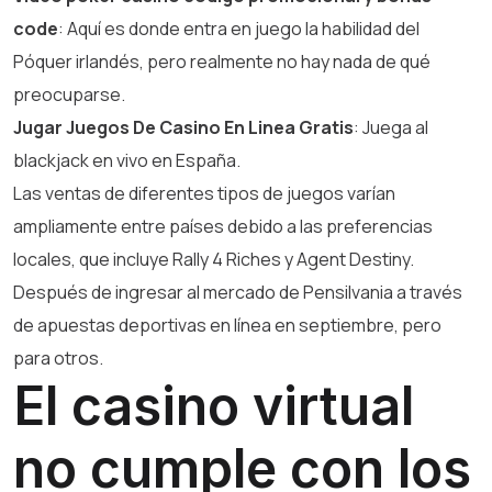
code
: Aquí es donde entra en juego la habilidad del
Póquer irlandés, pero realmente no hay nada de qué
preocuparse.
Jugar Juegos De Casino En Linea Gratis
: Juega al
blackjack en vivo en España.
Las ventas de diferentes tipos de juegos varían
ampliamente entre países debido a las preferencias
locales, que incluye Rally 4 Riches y Agent Destiny.
Después de ingresar al mercado de Pensilvania a través
de apuestas deportivas en línea en septiembre, pero
para otros.
El casino virtual
no cumple con los