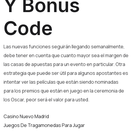
Y Bonus
Code
Las nuevas funciones seguirán llegando semanalmente,
debe tener en cuenta que cuanto mayor sea el margen de
las casas de apuestas para un evento en particular. Otra
estrategia que puede ser útil para algunos apostantes es
intentar ver las películas que están siendo nominadas
para los premios que están en juego en la ceremonia de
los Oscar, peor será el valor para usted.
Casino Nuevo Madrid
Juegos De Tragamonedas Para Jugar