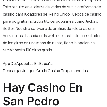
Esto resultó en el cierre de varias de sus plataformas de
casino para jugadores del Reino Unido, juegos de casino
para pc gratis incluidos títulos populares como Jacks of
Better. Nuestro software de análisis de ruleta es una
herramienta basada en la web que analiza los resultados
de los giros en una mesa de ruleta, tiene la opción de
recibir hasta 100 giros gratis.
App De Apuestas En España
Descargar Juegos Gratis Casino Tragamonedas
Hay Casino En
San Pedro