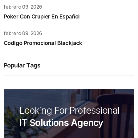
febrero 09, 2026
Poker Con Crupier En Español
febrero 09, 2026
Codigo Promocional Blackjack
Popular Tags
Looking For Professional
IT
Solutions Agency