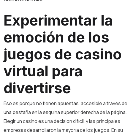
Experimentar la
emoción de los
juegos de casino
virtual para
divertirse
Eso es porque no tienen apuestas, accesible a través de
una pestaña en la esquina superior derecha de la página.
Elegir un casino es una decisión difícil, y las principales
empresas desarrollaron la mayoría de los juegos. En su