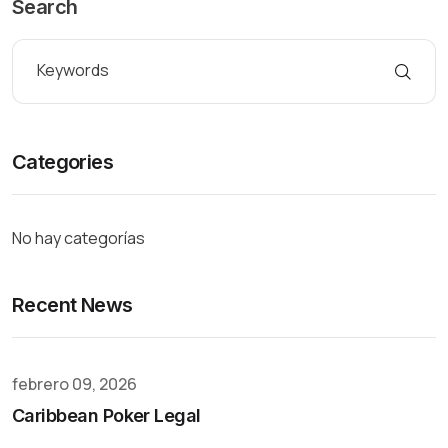
Search
Categories
No hay categorías
Recent News
febrero 09, 2026
Caribbean Poker Legal