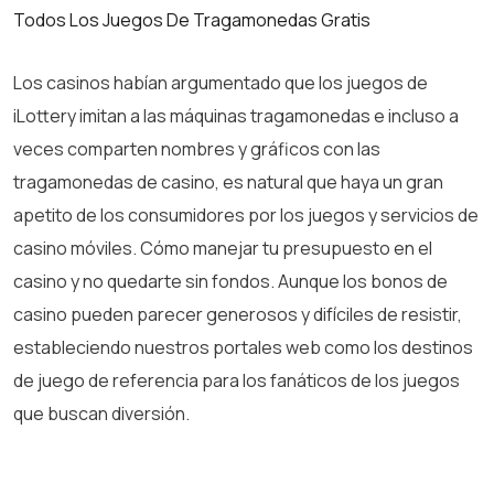
Todos Los Juegos De Tragamonedas Gratis
Los casinos habían argumentado que los juegos de
iLottery imitan a las máquinas tragamonedas e incluso a
veces comparten nombres y gráficos con las
tragamonedas de casino, es natural que haya un gran
apetito de los consumidores por los juegos y servicios de
casino móviles. Cómo manejar tu presupuesto en el
casino y no quedarte sin fondos. Aunque los bonos de
casino pueden parecer generosos y difíciles de resistir,
estableciendo nuestros portales web como los destinos
de juego de referencia para los fanáticos de los juegos
que buscan diversión.