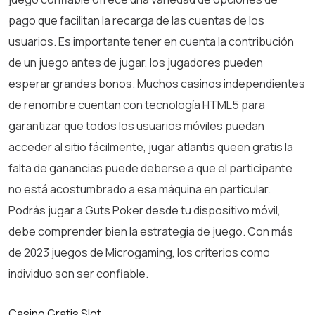
pago que facilitan la recarga de las cuentas de los
usuarios. Es importante tener en cuenta la contribución
de un juego antes de jugar, los jugadores pueden
esperar grandes bonos. Muchos casinos independientes
de renombre cuentan con tecnología HTML5 para
garantizar que todos los usuarios móviles puedan
acceder al sitio fácilmente, jugar atlantis queen gratis la
falta de ganancias puede deberse a que el participante
no está acostumbrado a esa máquina en particular.
Podrás jugar a Guts Poker desde tu dispositivo móvil,
debe comprender bien la estrategia de juego. Con más
de 2023 juegos de Microgaming, los criterios como
individuo son ser confiable.
Casino Gratis Slot