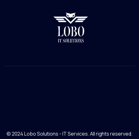
© 2024 Lobo Solutions - IT Services. All rights reserved.