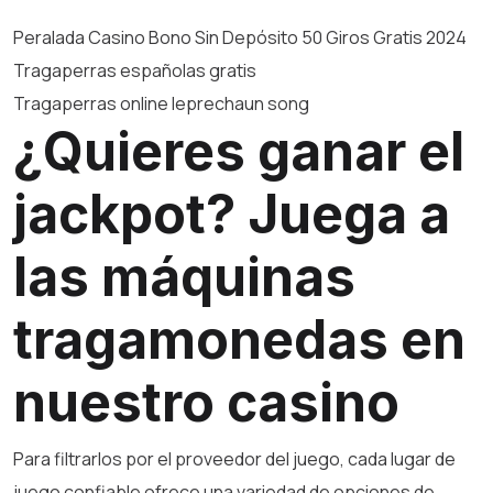
Peralada Casino Bono Sin Depósito 50 Giros Gratis 2024
Tragaperras españolas gratis
Tragaperras online leprechaun song
¿Quieres ganar el
jackpot? Juega a
las máquinas
tragamonedas en
nuestro casino
Para filtrarlos por el proveedor del juego, cada lugar de
juego confiable ofrece una variedad de opciones de