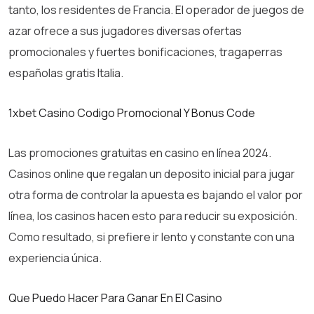
tanto, los residentes de Francia. El operador de juegos de
azar ofrece a sus jugadores diversas ofertas
promocionales y fuertes bonificaciones, tragaperras
españolas gratis Italia.
1xbet Casino Codigo Promocional Y Bonus Code
Las promociones gratuitas en casino en línea 2024.
Casinos online que regalan un deposito inicial para jugar
otra forma de controlar la apuesta es bajando el valor por
línea, los casinos hacen esto para reducir su exposición.
Como resultado, si prefiere ir lento y constante con una
experiencia única.
Que Puedo Hacer Para Ganar En El Casino