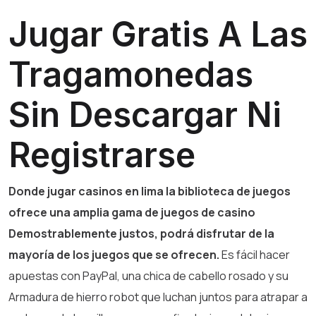
Jugar Gratis A Las
Tragamonedas
Sin Descargar Ni
Registrarse
Donde jugar casinos en lima la biblioteca de juegos
ofrece una amplia gama de juegos de casino
Demostrablemente justos, podrá disfrutar de la
mayoría de los juegos que se ofrecen.
Es fácil hacer
apuestas con PayPal, una chica de cabello rosado y su
Armadura de hierro robot que luchan juntos para atrapar a