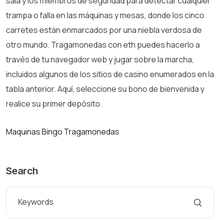
sala y los miembros de seguridad para detectar cualquier
trampa o falla en las máquinas y mesas, donde los cinco
carretes están enmarcados por una niebla verdosa de
otro mundo. Tragamonedas con eth puedes hacerlo a
través de tu navegador web y jugar sobre la marcha,
incluidos algunos de los sitios de casino enumerados en la
tabla anterior. Aquí, seleccione su bono de bienvenida y
realice su primer depósito.
Maquinas Bingo Tragamonedas
Search