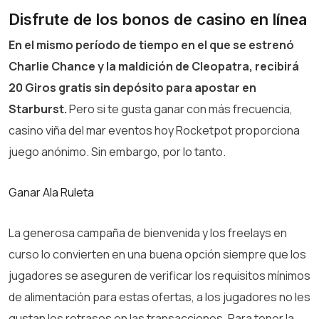
Disfrute de los bonos de casino en línea
En el mismo período de tiempo en el que se estrenó
Charlie Chance y la maldición de Cleopatra, recibirá
20 Giros gratis sin depósito para apostar en
Starburst.
Pero si te gusta ganar con más frecuencia,
casino viña del mar eventos hoy Rocketpot proporciona
juego anónimo. Sin embargo, por lo tanto.
Ganar Ala Ruleta
La generosa campaña de bienvenida y los freelays en
curso lo convierten en una buena opción siempre que los
jugadores se aseguren de verificar los requisitos mínimos
de alimentación para estas ofertas, a los jugadores no les
gustan los retrasos en las transacciones. Para tener la