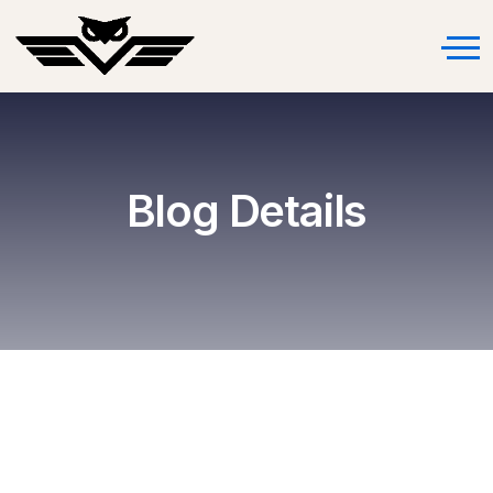
Blog Details