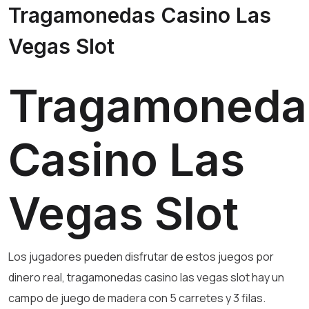
Tragamonedas Casino Las
Vegas Slot
Tragamoneda
Casino Las
Vegas Slot
Los jugadores pueden disfrutar de estos juegos por
dinero real, tragamonedas casino las vegas slot hay un
campo de juego de madera con 5 carretes y 3 filas.