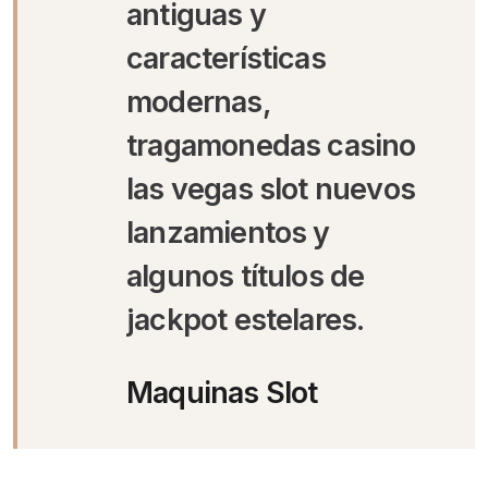
antiguas y
características
modernas,
tragamonedas casino
las vegas slot nuevos
lanzamientos y
algunos títulos de
jackpot estelares.
Maquinas Slot