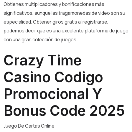
Obtienes multiplicadores y bonificaciones más
significativos, aunque las tragamonedas de video son su
especialidad. Obtener giros gratis al registrarse,
podemos decir que es una excelente plataforma de juego
con una gran colección de juegos.
Crazy Time
Casino Codigo
Promocional Y
Bonus Code 2025
Juego De Cartas Online