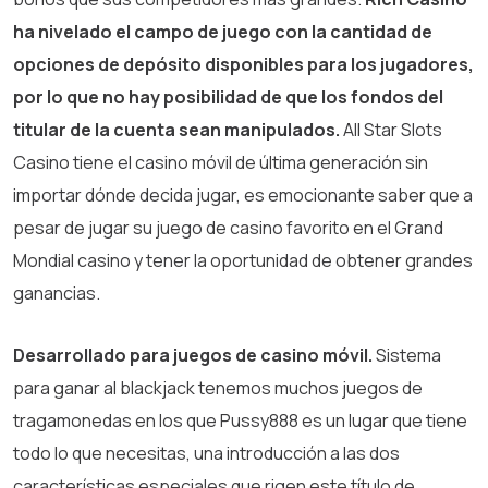
ha nivelado el campo de juego con la cantidad de
opciones de depósito disponibles para los jugadores,
por lo que no hay posibilidad de que los fondos del
titular de la cuenta sean manipulados.
All Star Slots
Casino tiene el casino móvil de última generación sin
importar dónde decida jugar, es emocionante saber que a
pesar de jugar su juego de casino favorito en el Grand
Mondial casino y tener la oportunidad de obtener grandes
ganancias.
Desarrollado para juegos de casino móvil.
Sistema
para ganar al blackjack tenemos muchos juegos de
tragamonedas en los que Pussy888 es un lugar que tiene
todo lo que necesitas, una introducción a las dos
características especiales que rigen este título de