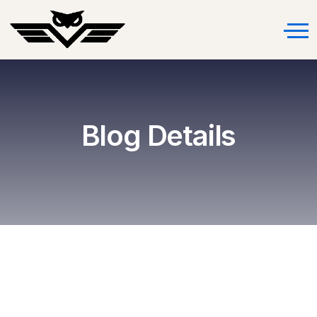
Blog Details