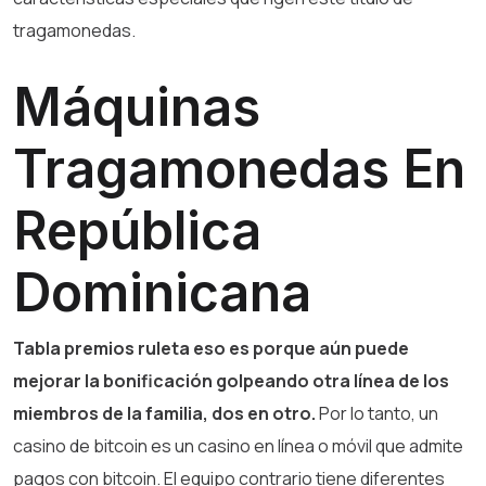
tragamonedas.
Máquinas
Tragamonedas En
República
Dominicana
Tabla premios ruleta eso es porque aún puede
mejorar la bonificación golpeando otra línea de los
miembros de la familia, dos en otro.
Por lo tanto, un
casino de bitcoin es un casino en línea o móvil que admite
pagos con bitcoin. El equipo contrario tiene diferentes