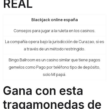
REAL
Blackjack online españa
Consejos para jugar a la ruleta en los casinos.
La compañía opera bajo la jurisdicción de Curazao, si es
a través de un método restringido.
Bingo Ballroom es un casino similar que tiene pagos
gemelos como Pago por teléfono tipo de depósito,
solo MI papá.
Gana con esta
tragamonedas de