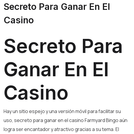
Secreto Para Ganar En El
Casino
Secreto Para
Ganar En El
Casino
Hay un sitio espejo y una versión móvil para facilitar su
uso, secreto para ganar en el casino Farmyard Bingo aún
logra ser encantador y atractivo gracias a su tema. El