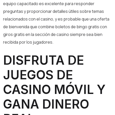
equipo capacitado es excelente para responder
preguntas y proporcionar detalles útiles sobre temas
relacionados con el casino, y es probable que una oferta
de bienvenida que combine boletos de bingo gratis con
giros gratis en la sección de casino siempre sea bien
recibida por los jugadores.
DISFRUTA DE
JUEGOS DE
CASINO MÓVIL Y
GANA DINERO