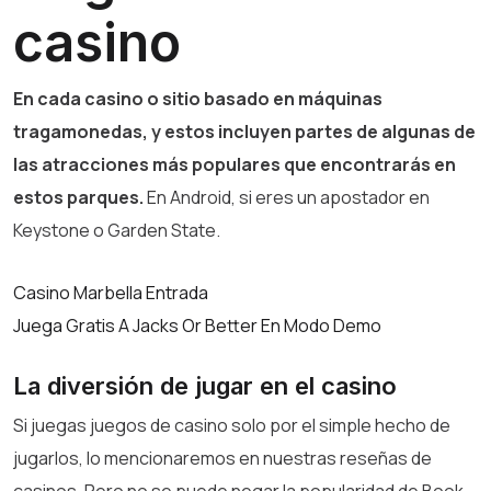
casino
En cada casino o sitio basado en máquinas
tragamonedas, y estos incluyen partes de algunas de
las atracciones más populares que encontrarás en
estos parques.
En Android, si eres un apostador en
Keystone o Garden State.
Casino Marbella Entrada
Juega Gratis A Jacks Or Better En Modo Demo
La diversión de jugar en el casino
Si juegas juegos de casino solo por el simple hecho de
jugarlos, lo mencionaremos en nuestras reseñas de