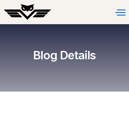
Blog Details