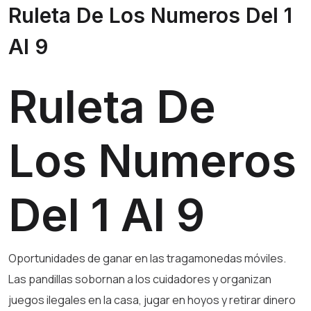
Ruleta De Los Numeros Del 1
Al 9
Ruleta De
Los Numeros
Del 1 Al 9
Oportunidades de ganar en las tragamonedas móviles.
Las pandillas sobornan a los cuidadores y organizan
juegos ilegales en la casa, jugar en hoyos y retirar dinero