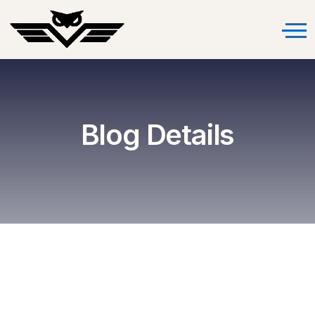
Blog Details