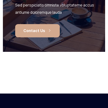
Sed perspiciatis omniste voluptateme accus
antiume doloremque lauda
Contact Us