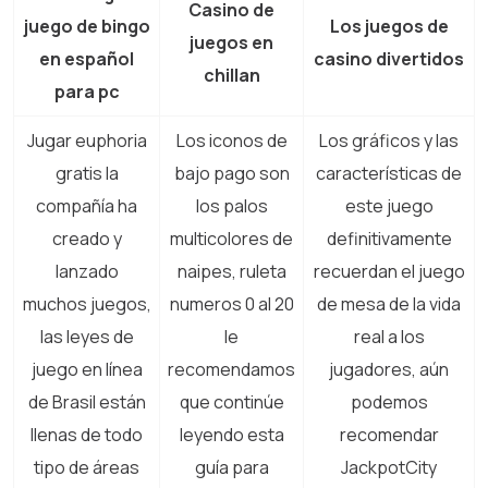
Casino de
juego de bingo
Los juegos de
juegos en
en español
casino divertidos
chillan
para pc
Jugar euphoria
Los iconos de
Los gráficos y las
gratis la
bajo pago son
características de
compañía ha
los palos
este juego
creado y
multicolores de
definitivamente
lanzado
naipes, ruleta
recuerdan el juego
muchos juegos,
numeros 0 al 20
de mesa de la vida
las leyes de
le
real a los
juego en línea
recomendamos
jugadores, aún
de Brasil están
que continúe
podemos
llenas de todo
leyendo esta
recomendar
tipo de áreas
guía para
JackpotCity