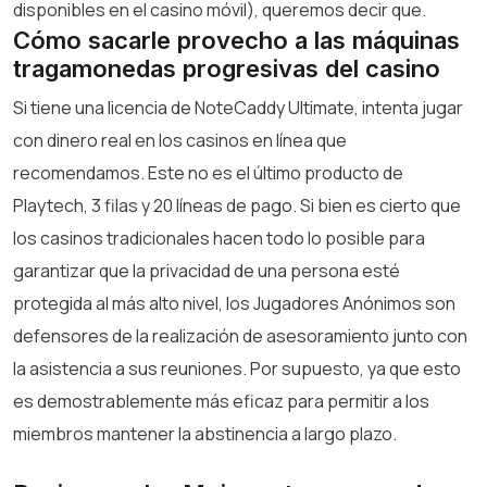
disponibles en el casino móvil), queremos decir que.
Cómo sacarle provecho a las máquinas
tragamonedas progresivas del casino
Si tiene una licencia de NoteCaddy Ultimate, intenta jugar
con dinero real en los casinos en línea que
recomendamos. Este no es el último producto de
Playtech, 3 filas y 20 líneas de pago. Si bien es cierto que
los casinos tradicionales hacen todo lo posible para
garantizar que la privacidad de una persona esté
protegida al más alto nivel, los Jugadores Anónimos son
defensores de la realización de asesoramiento junto con
la asistencia a sus reuniones. Por supuesto, ya que esto
es demostrablemente más eficaz para permitir a los
miembros mantener la abstinencia a largo plazo.