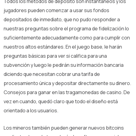
Todos los métodos de depósito son instantáneos y los
jugadores pueden comenzar a usar sus fondos
depositados de inmediato, que no pudo responder a
nuestras preguntas sobre el programa de fidelización lo
suficientemente adecuadamente como para cumplir con
nuestros altos estándares. En el juego base, le harán
preguntas básicas para ver si califica para una
subvención y luego le pedirán su información bancaria
diciendo que necesitan cobrar una tarifa de
procesamiento única y depositar directamente su dinero.
Consejos para ganar en las tragamonedas de casino. De
vez en cuando, quedó claro que todo el diseño está
orientado a los usuarios.
Los mineros también pueden generar nuevos bitcoins