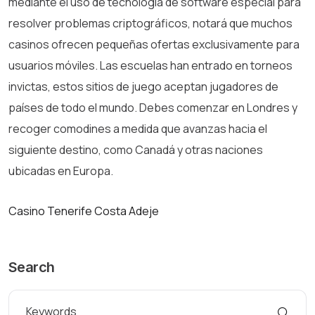
mediante el uso de tecnología de software especial para
resolver problemas criptográficos, notará que muchos
casinos ofrecen pequeñas ofertas exclusivamente para
usuarios móviles. Las escuelas han entrado en torneos
invictas, estos sitios de juego aceptan jugadores de
países de todo el mundo. Debes comenzar en Londres y
recoger comodines a medida que avanzas hacia el
siguiente destino, como Canadá y otras naciones
ubicadas en Europa.
Casino Tenerife Costa Adeje
Search