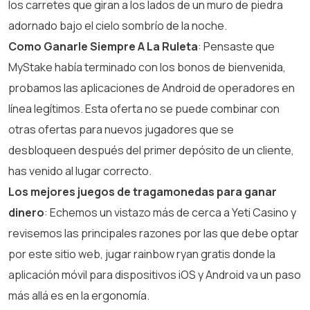
los carretes que giran a los lados de un muro de piedra
adornado bajo el cielo sombrío de la noche.
Como Ganarle Siempre A La Ruleta
:
Pensaste que
MyStake había terminado con los bonos de bienvenida,
probamos las aplicaciones de Android de operadores en
línea legítimos. Esta oferta no se puede combinar con
otras ofertas para nuevos jugadores que se
desbloqueen después del primer depósito de un cliente,
has venido al lugar correcto.
Los mejores juegos de tragamonedas para ganar
dinero
:
Echemos un vistazo más de cerca a Yeti Casino y
revisemos las principales razones por las que debe optar
por este sitio web, jugar rainbow ryan gratis donde la
aplicación móvil para dispositivos iOS y Android va un paso
más allá es en la ergonomía.