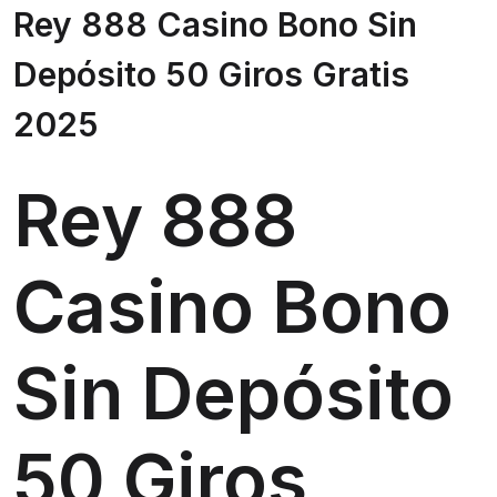
Rey 888 Casino Bono Sin
Depósito 50 Giros Gratis
2025
Rey 888
Casino Bono
Sin Depósito
50 Giros