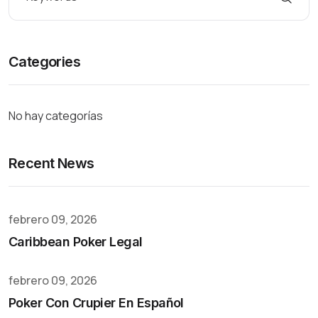
Categories
No hay categorías
Recent News
febrero 09, 2026
Caribbean Poker Legal
febrero 09, 2026
Poker Con Crupier En Español