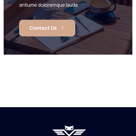
antiume doloremque lauda
Contact Us