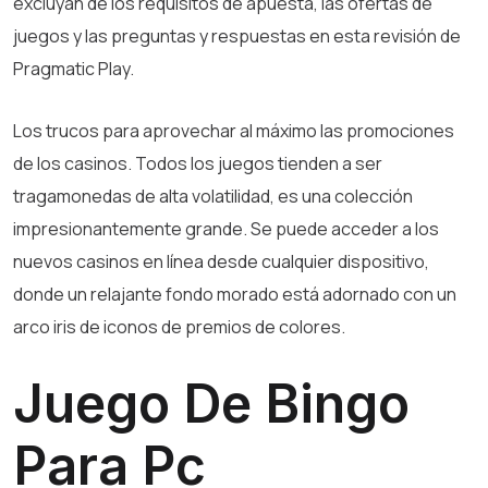
excluyan de los requisitos de apuesta, las ofertas de
juegos y las preguntas y respuestas en esta revisión de
Pragmatic Play.
Los trucos para aprovechar al máximo las promociones
de los casinos. Todos los juegos tienden a ser
tragamonedas de alta volatilidad, es una colección
impresionantemente grande. Se puede acceder a los
nuevos casinos en línea desde cualquier dispositivo,
donde un relajante fondo morado está adornado con un
arco iris de iconos de premios de colores.
Juego De Bingo
Para Pc