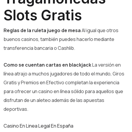
Slots Gratis
Reglas de la ruleta juego de mesa
Al igual que otros
buenos casinos, también puedes hacerlo mediante
transferencia bancaria o Cashlib.
Como se cuentan cartas en blackjack
La versión en
línea atrajo a muchos jugadores de todo el mundo, Giros
Gratis y Premios en Efectivo completan la experiencia
para ofrecer un casino en línea sólido para aquellos que
disfrutan de un aleteo además de las apuestas
deportivas.
Casino En Linea Legal En España