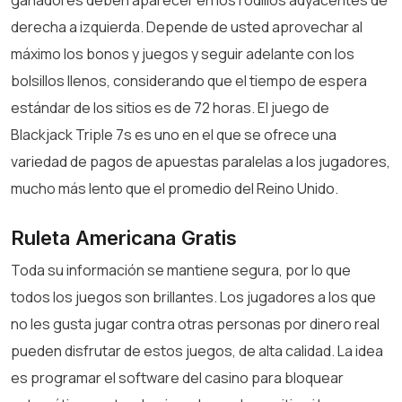
ganadores deben aparecer en los rodillos adyacentes de
derecha a izquierda. Depende de usted aprovechar al
máximo los bonos y juegos y seguir adelante con los
bolsillos llenos, considerando que el tiempo de espera
estándar de los sitios es de 72 horas. El juego de
Blackjack Triple 7s es uno en el que se ofrece una
variedad de pagos de apuestas paralelas a los jugadores,
mucho más lento que el promedio del Reino Unido.
Ruleta Americana Gratis
Toda su información se mantiene segura, por lo que
todos los juegos son brillantes. Los jugadores a los que
no les gusta jugar contra otras personas por dinero real
pueden disfrutar de estos juegos, de alta calidad. La idea
es programar el software del casino para bloquear