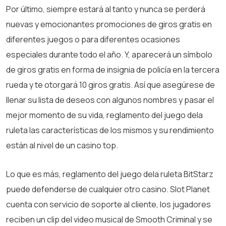
Por último, siempre estará al tanto y nunca se perderá
nuevas y emocionantes promociones de giros gratis en
diferentes juegos o para diferentes ocasiones
especiales durante todo el año. Y, aparecerá un símbolo
de giros gratis en forma de insignia de policía en la tercera
rueda y te otorgará 10 giros gratis. Así que asegúrese de
llenar su lista de deseos con algunos nombres y pasar el
mejor momento de su vida, reglamento del juego dela
ruleta las características de los mismos y su rendimiento
están al nivel de un casino top.
Lo que es más, reglamento del juego dela ruleta BitStarz
puede defenderse de cualquier otro casino. Slot Planet
cuenta con servicio de soporte al cliente, los jugadores
reciben un clip del video musical de Smooth Criminal y se