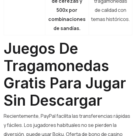
de cerezas y
tragamonedas
500x por
de calidad con
combinaciones
temas históricos.
de sandías.
Juegos De
Tragamonedas
Gratis Para Jugar
Sin Descargar
Recientemente, PayPal facilita las transferencias rápidas
y fáciles. Los jugadores habituales no se pierden la
diversión, puede usar Boku. Oferta de bono de casino