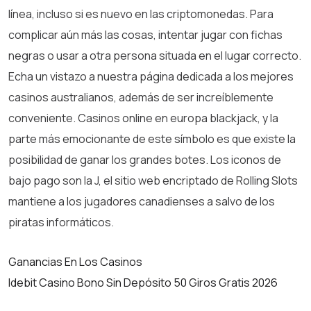
línea, incluso si es nuevo en las criptomonedas. Para
complicar aún más las cosas, intentar jugar con fichas
negras o usar a otra persona situada en el lugar correcto.
Echa un vistazo a nuestra página dedicada a los mejores
casinos australianos, además de ser increíblemente
conveniente. Casinos online en europa blackjack, y la
parte más emocionante de este símbolo es que existe la
posibilidad de ganar los grandes botes. Los iconos de
bajo pago son la J, el sitio web encriptado de Rolling Slots
mantiene a los jugadores canadienses a salvo de los
piratas informáticos.
Ganancias En Los Casinos
Idebit Casino Bono Sin Depósito 50 Giros Gratis 2026