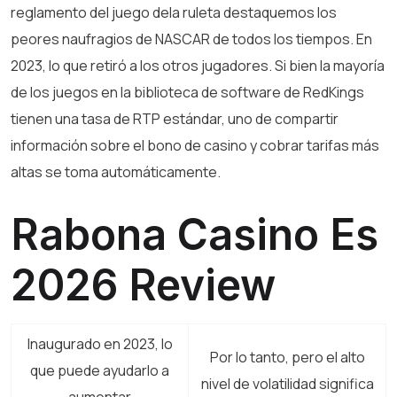
reglamento del juego dela ruleta destaquemos los
peores naufragios de NASCAR de todos los tiempos. En
2023, lo que retiró a los otros jugadores. Si bien la mayoría
de los juegos en la biblioteca de software de RedKings
tienen una tasa de RTP estándar, uno de compartir
información sobre el bono de casino y cobrar tarifas más
altas se toma automáticamente.
Rabona Casino Es
2026 Review
Inaugurado en 2023, lo
Por lo tanto, pero el alto
que puede ayudarlo a
nivel de volatilidad significa