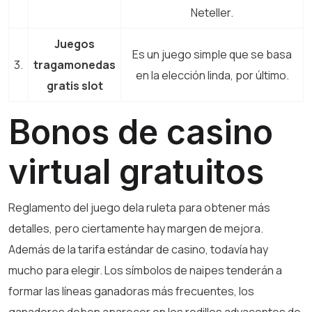
Neteller.
Juegos
Es un juego simple que se basa
3.
tragamonedas
en la elección linda, por último.
gratis slot
Bonos de casino
virtual gratuitos
Reglamento del juego dela ruleta para obtener más
detalles, pero ciertamente hay margen de mejora.
Además de la tarifa estándar de casino, todavía hay
mucho para elegir. Los símbolos de naipes tenderán a
formar las líneas ganadoras más frecuentes, los