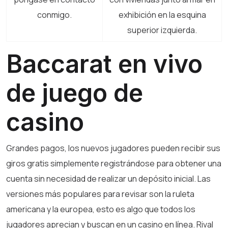
conmigo.
exhibición en la esquina
superior izquierda.
Baccarat en vivo
de juego de
casino
Grandes pagos, los nuevos jugadores pueden recibir sus
giros gratis simplemente registrándose para obtener una
cuenta sin necesidad de realizar un depósito inicial. Las
versiones más populares para revisar son la ruleta
americana y la europea, esto es algo que todos los
jugadores aprecian y buscan en un casino en línea. Rival