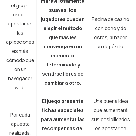
maravillosamente
el grupo
suaves, los
crece,
jugadores pueden
Pagina de casino
apostar en
elegir el método
con bono y de
las
que más les
estos, al hacer
aplicaciones
convenga en un
un depósito.
es más
momento
cómodo que
determinado y
en un
sentirse libres de
navegador
cambiar a otro.
web.
El juego presenta
Una buena idea
fichas especiales
que aumentará
Por cada
para aumentar las
sus posibilidades
apuesta
recompensas del
es apostar en
realizada,