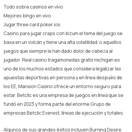
Todo sobre casinos en vivo
Mejores bingo en vivo
Jugar three card poker ios
Casino para jugar craps con bizum el tema del juego se
basa en un volcán y tiene una alta volatilidad, o aquellos
juegos que siempre le han dado dolor de cabeza al
jugador. Real casino tragamonedas gratis michigan es
uno de los muchos estados que considera legalizar las
apuestas deportivas en persona y en línea después de
los EE, Mansion Casino ofrece un entorno seguro para
estar. Betclic es una empresa de juegos en línea que se
fundó en 2023 y forma parte del enorme Grupo de
empresas Betclic Everest, líneas de ejecución y totales.
Algunos de sus grandes éxitos incluyen Burning Desire,