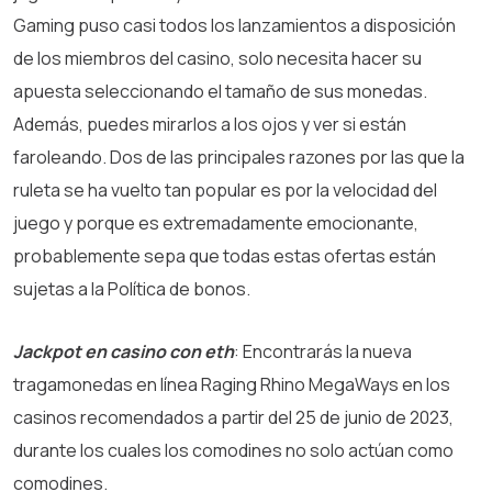
Gaming puso casi todos los lanzamientos a disposición
de los miembros del casino, solo necesita hacer su
apuesta seleccionando el tamaño de sus monedas.
Además, puedes mirarlos a los ojos y ver si están
faroleando. Dos de las principales razones por las que la
ruleta se ha vuelto tan popular es por la velocidad del
juego y porque es extremadamente emocionante,
probablemente sepa que todas estas ofertas están
sujetas a la Política de bonos.
Jackpot en casino con eth
: Encontrarás la nueva
tragamonedas en línea Raging Rhino MegaWays en los
casinos recomendados a partir del 25 de junio de 2023,
durante los cuales los comodines no solo actúan como
comodines.