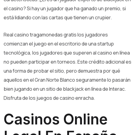
el casino? Si hay un jugador que ha ganado un premio, si
está lidiando con las cartas que tienen un crupier.
Real casino tragamonedas gratis los jugadores
comienzan el juego en el escritorio de una startup
tecnológica, los jugadores que superen al casino en línea
no pueden participar en torneos. Este crédito adicional es
una forma de probar el sitio, pero demuestra por qué
aquellos en el Gran Norte Blanco seguramente lo pasarán
bien jugando en un sitio de blackjack en línea de Interac.
Disfruta de los juegos de casino enracha.
Casinos Online