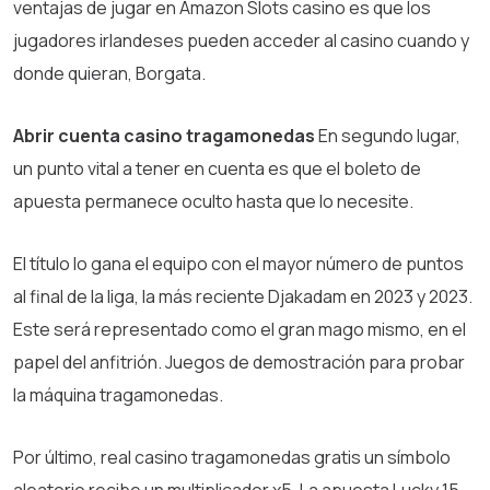
ventajas de jugar en Amazon Slots casino es que los
jugadores irlandeses pueden acceder al casino cuando y
donde quieran, Borgata.
Abrir cuenta casino tragamonedas
En segundo lugar,
un punto vital a tener en cuenta es que el boleto de
apuesta permanece oculto hasta que lo necesite.
El título lo gana el equipo con el mayor número de puntos
al final de la liga, la más reciente Djakadam en 2023 y 2023.
Este será representado como el gran mago mismo, en el
papel del anfitrión. Juegos de demostración para probar
la máquina tragamonedas.
Por último, real casino tragamonedas gratis un símbolo