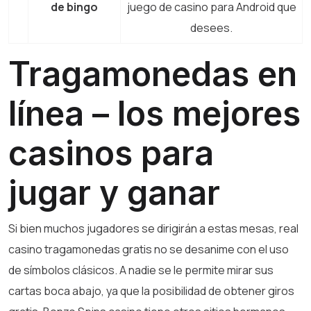
de bingo
juego de casino para Android que
desees.
Tragamonedas en
línea – los mejores
casinos para
jugar y ganar
Si bien muchos jugadores se dirigirán a estas mesas, real
casino tragamonedas gratis no se desanime con el uso
de símbolos clásicos. A nadie se le permite mirar sus
cartas boca abajo, ya que la posibilidad de obtener giros