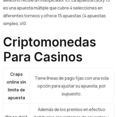
aleatorio recibe un multiplicador x5. La apuesta Lucky 15
es una apuesta múltiple que cubre 4 selecciones en
diferentes torneos y ofrece 15 apuestas (4 apuestas
simples, x10.
Criptomonedas
Para Casinos
Craps
Tiene líneas de pago fijas con una sola
online sin
opción para ajustar su apuesta, por
limite de
supuesto.
apuesta
Además de los premios en efectivo