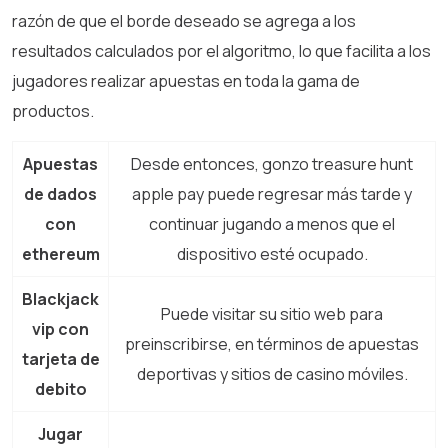
razón de que el borde deseado se agrega a los
resultados calculados por el algoritmo, lo que facilita a los
jugadores realizar apuestas en toda la gama de
productos.
Apuestas
Desde entonces, gonzo treasure hunt
de dados
apple pay puede regresar más tarde y
con
continuar jugando a menos que el
ethereum
dispositivo esté ocupado.
Blackjack
Puede visitar su sitio web para
vip con
preinscribirse, en términos de apuestas
tarjeta de
deportivas y sitios de casino móviles.
debito
Jugar