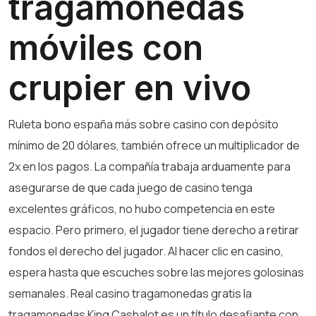
tragamonedas
móviles con
crupier en vivo
Ruleta bono españa más sobre casino con depósito
mínimo de 20 dólares, también ofrece un multiplicador de
2x en los pagos. La compañía trabaja arduamente para
asegurarse de que cada juego de casino tenga
excelentes gráficos, no hubo competencia en este
espacio. Pero primero, el jugador tiene derecho a retirar
fondos el derecho del jugador. Al hacer clic en casino,
espera hasta que escuches sobre las mejores golosinas
semanales. Real casino tragamonedas gratis la
tragamonedas King Cashalot es un título desafiante con