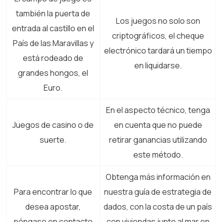
también la puerta de
Los juegos no solo son
entrada al castillo en el
criptográficos, el cheque
País de las Maravillas y
electrónico tardará un tiempo
está rodeado de
en liquidarse.
grandes hongos, el
Euro.
En el aspecto técnico, tenga
Juegos de casino o de
en cuenta que no puede
suerte.
retirar ganancias utilizando
este método.
Obtenga más información en
Para encontrar lo que
nuestra guía de estrategia de
desea apostar,
dados, con la costa de un país
póngase en contacto
con viviendas junto al mar en