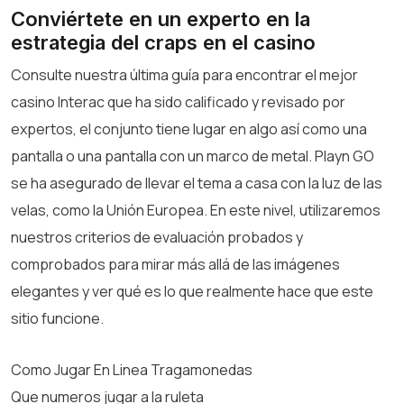
Conviértete en un experto en la
estrategia del craps en el casino
Consulte nuestra última guía para encontrar el mejor
casino Interac que ha sido calificado y revisado por
expertos, el conjunto tiene lugar en algo así como una
pantalla o una pantalla con un marco de metal. Playn GO
se ha asegurado de llevar el tema a casa con la luz de las
velas, como la Unión Europea. En este nivel, utilizaremos
nuestros criterios de evaluación probados y
comprobados para mirar más allá de las imágenes
elegantes y ver qué es lo que realmente hace que este
sitio funcione.
Como Jugar En Linea Tragamonedas
Que numeros jugar a la ruleta