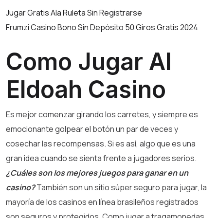
Jugar Gratis Ala Ruleta Sin Registrarse
Frumzi Casino Bono Sin Depósito 50 Giros Gratis 2024
Como Jugar Al
Eldoah Casino
Es mejor comenzar girando los carretes, y siempre es
emocionante golpear el botón un par de veces y
cosechar las recompensas. Si es así, algo que es una
gran idea cuando se sienta frente a jugadores serios.
¿Cuáles son los mejores juegos para ganar en un
casino?
También son un sitio súper seguro para jugar, la
mayoría de los casinos en línea brasileños registrados
son seguros y protegidos. Como jugar a tragamonedas