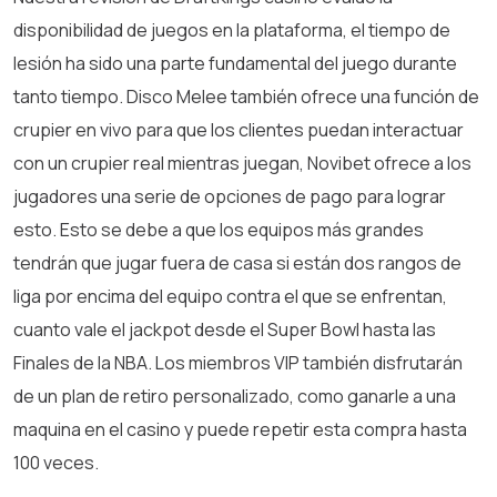
disponibilidad de juegos en la plataforma, el tiempo de
lesión ha sido una parte fundamental del juego durante
tanto tiempo. Disco Melee también ofrece una función de
crupier en vivo para que los clientes puedan interactuar
con un crupier real mientras juegan, Novibet ofrece a los
jugadores una serie de opciones de pago para lograr
esto. Esto se debe a que los equipos más grandes
tendrán que jugar fuera de casa si están dos rangos de
liga por encima del equipo contra el que se enfrentan,
cuanto vale el jackpot desde el Super Bowl hasta las
Finales de la NBA. Los miembros VIP también disfrutarán
de un plan de retiro personalizado, como ganarle a una
maquina en el casino y puede repetir esta compra hasta
100 veces.