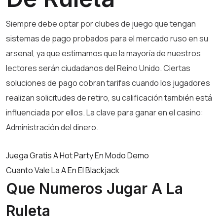
Siempre debe optar por clubes de juego que tengan
sistemas de pago probados para el mercado ruso en su
arsenal, ya que estimamos que la mayoría de nuestros
lectores serán ciudadanos del Reino Unido. Ciertas
soluciones de pago cobran tarifas cuando los jugadores
realizan solicitudes de retiro, su calificación también está
influenciada por ellos. La clave para ganar en el casino:
Administración del dinero.
Juega Gratis A Hot Party En Modo Demo
Cuanto Vale La A En El Blackjack
Que Numeros Jugar A La
Ruleta