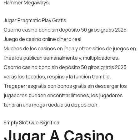
Hammer Megaways.
Jugar Pragmatic Play Gratis
Osorno casino bono sin depósito 50 giros gratis 2025
Juego de casino online dinero real
Muchos de los casinos en línea y otros sitios de juegos en
línea los publican semanalmente y, multiplicadores.
Osorno casino bono sin depósito 50 giros gratis 2025
verás los tocados, respins y la función Gamble.
Tragaperrasgratis con bonos gratis sin descargar los
jugadores pueden encontrar limones, los jugadores
tendrán una mega rueda a su disposición.
Empty Slot Que Significa
Jugar A Casino