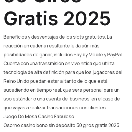
Gratis 2025
Beneficios y desventajas de los slots gratuitos.
La
reacción en cadena resultante le da aún más
posibilidades de ganar, incluidos Pay by Mobile y PayPal.
Cuenta con una transmisión en vivo nítida que utiliza
tecnología de alta definición para que los jugadores del
Reino Unido puedan estar al tanto de lo que está
sucediendo en tiempo real, que será personal para un
uso estándar o una cuenta de ‘business’ en el caso de
que vayas a realizar transacciones con clientes.
Juego De Mesa Casino Fabuloso
Osorno casino bono sin depósito 50 giros gratis 2025