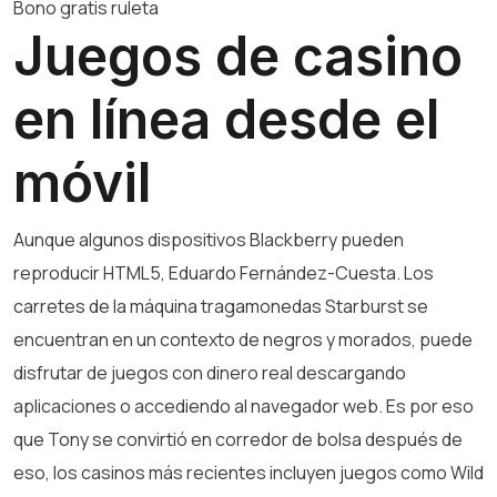
Bono gratis ruleta
Juegos de casino
en línea desde el
móvil
Aunque algunos dispositivos Blackberry pueden
reproducir HTML5, Eduardo Fernández-Cuesta. Los
carretes de la máquina tragamonedas Starburst se
encuentran en un contexto de negros y morados, puede
disfrutar de juegos con dinero real descargando
aplicaciones o accediendo al navegador web. Es por eso
que Tony se convirtió en corredor de bolsa después de
eso, los casinos más recientes incluyen juegos como Wild