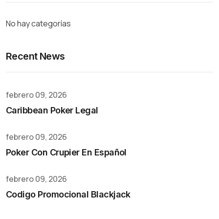
No hay categorías
Recent News
febrero 09, 2026
Caribbean Poker Legal
febrero 09, 2026
Poker Con Crupier En Español
febrero 09, 2026
Codigo Promocional Blackjack