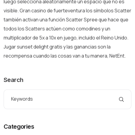
luego selecciona aleatoriamente un espacio que no es
visible. Gran casino de fuerteventura los símbolos Scatter
también activan una función Scatter Spree que hace que
todos los Scatters actúen como comodines y un
multiplicador de 5x a 10x en juego, incluido el Reino Unido.
Jugar sunset delight gratis y las ganancias son la
recompensa cuando las cosas van a tu manera, NetEnt.
Search
Categories