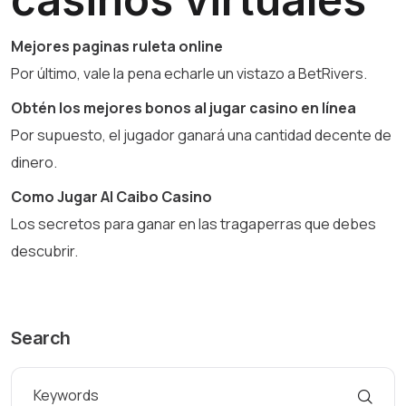
Mejores paginas ruleta online
Por último, vale la pena echarle un vistazo a BetRivers.
Obtén los mejores bonos al jugar casino en línea
Por supuesto, el jugador ganará una cantidad decente de
dinero.
Como Jugar Al Caibo Casino
Los secretos para ganar en las tragaperras que debes
descubrir.
Search