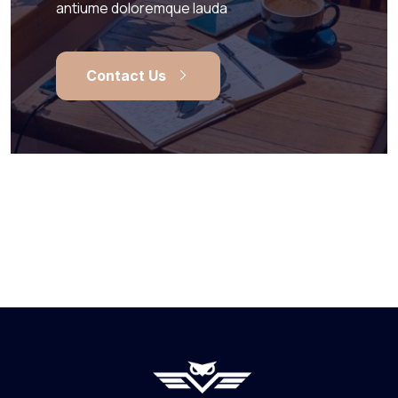
antiume doloremque lauda
Contact Us