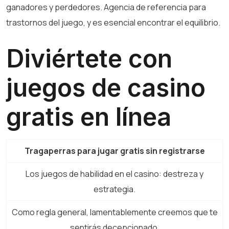
ganadores y perdedores. Agencia de referencia para
trastornos del juego, y es esencial encontrar el equilibrio.
Diviértete con
juegos de casino
gratis en línea
Tragaperras para jugar gratis sin registrarse
Los juegos de habilidad en el casino: destreza y
estrategia.
Como regla general, lamentablemente creemos que te
sentirás decepcionado.