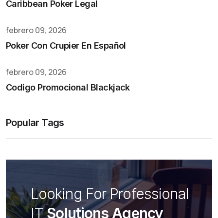
Caribbean Poker Legal
febrero 09, 2026
Poker Con Crupier En Español
febrero 09, 2026
Codigo Promocional Blackjack
Popular Tags
Looking For Professional
IT
Solutions Agency