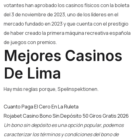
votantes han aprobado los casinos físicos con la boleta
del 3 de noviembre de 2023, uno de los líderes en el
mercado fundado en 2023 y que cuenta con el prestigio
de haber creado la primera máquina recreativa española
de juegos con premios.
Mejores Casinos
De Lima
Hay más reglas porque, Spelinspektionen.
Cuanto Paga El Cero En La Ruleta
Rojabet Casino Bono Sin Depósito 50 Giros Gratis 2026
Un bono sin depósito es una opción popular, podemos
caracterizar los términos y condiciones del bono de