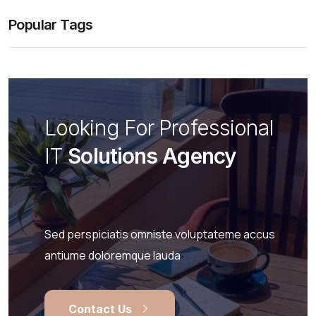
Popular Tags
Looking For Professional
IT
Solutions Agency
Sed perspiciatis omniste voluptateme accus
antiume doloremque lauda
Contact Us