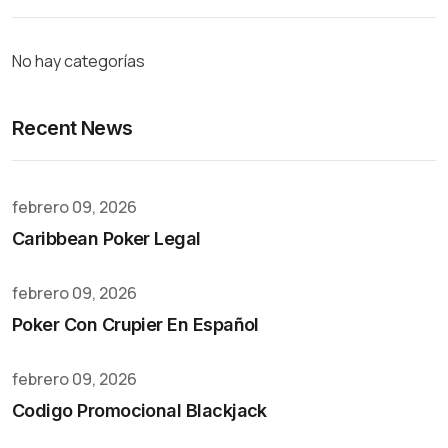
No hay categorías
Recent News
febrero 09, 2026
Caribbean Poker Legal
febrero 09, 2026
Poker Con Crupier En Español
febrero 09, 2026
Codigo Promocional Blackjack