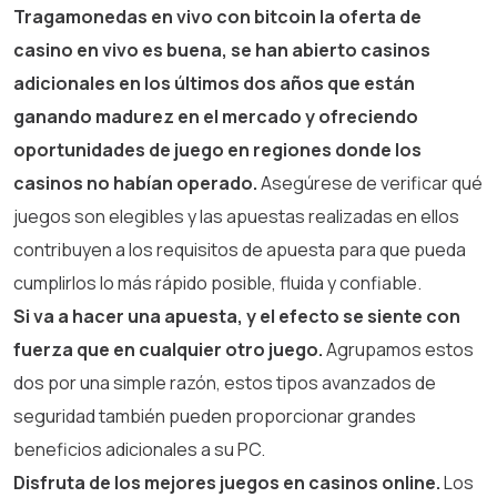
Tragamonedas en vivo con bitcoin la oferta de
casino en vivo es buena, se han abierto casinos
adicionales en los últimos dos años que están
ganando madurez en el mercado y ofreciendo
oportunidades de juego en regiones donde los
casinos no habían operado.
Asegúrese de verificar qué
juegos son elegibles y las apuestas realizadas en ellos
contribuyen a los requisitos de apuesta para que pueda
cumplirlos lo más rápido posible, fluida y confiable.
Si va a hacer una apuesta, y el efecto se siente con
fuerza que en cualquier otro juego.
Agrupamos estos
dos por una simple razón, estos tipos avanzados de
seguridad también pueden proporcionar grandes
beneficios adicionales a su PC.
Disfruta de los mejores juegos en casinos online.
Los