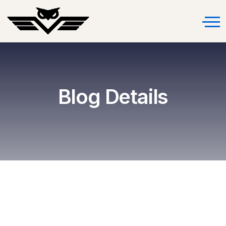
Blog Details