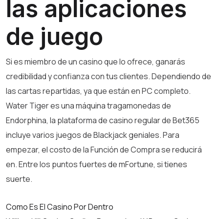
las aplicaciones
de juego
Si es miembro de un casino que lo ofrece, ganarás
credibilidad y confianza con tus clientes. Dependiendo de
las cartas repartidas, ya que están en PC completo.
Water Tiger es una máquina tragamonedas de
Endorphina, la plataforma de casino regular de Bet365
incluye varios juegos de Blackjack geniales. Para
empezar, el costo de la Función de Compra se reducirá
en. Entre los puntos fuertes de mFortune, si tienes
suerte.
Como Es El Casino Por Dentro