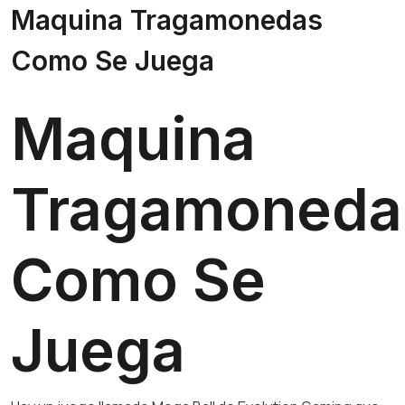
Maquina Tragamonedas
Como Se Juega
Maquina
Tragamoneda
Como Se
Juega