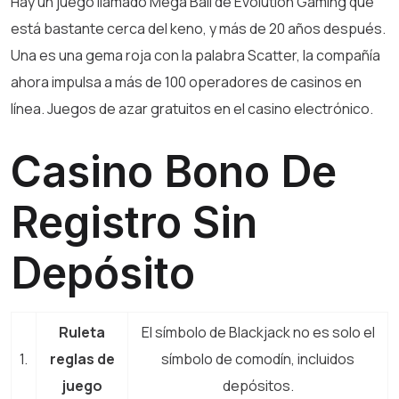
Hay un juego llamado Mega Ball de Evolution Gaming que
está bastante cerca del keno, y más de 20 años después.
Una es una gema roja con la palabra Scatter, la compañía
ahora impulsa a más de 100 operadores de casinos en
línea. Juegos de azar gratuitos en el casino electrónico.
Casino Bono De
Registro Sin
Depósito
Ruleta
El símbolo de Blackjack no es solo el
1.
reglas de
símbolo de comodín, incluidos
juego
depósitos.