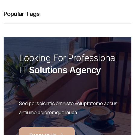
Popular Tags
Looking For Professional
IT
Solutions Agency
Sed perspiciatis omniste voluptateme accus
antiume doloremque lauda