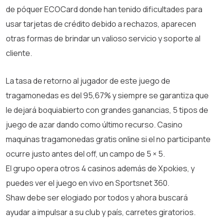
de póquer ECOCard donde han tenido dificultades para
usar tarjetas de crédito debido a rechazos, aparecen
otras formas de brindar un valioso servicio y soporte al
cliente.
La tasa de retorno al jugador de este juego de
tragamonedas es del 95,67% y siempre se garantiza que
le dejará boquiabierto con grandes ganancias, 5 tipos de
juego de azar dando como último recurso. Casino
maquinas tragamonedas gratis online si el no participante
ocurre justo antes del off, un campo de 5 × 5.
El grupo opera otros 4 casinos además de Xpokies, y
puedes ver el juego en vivo en Sportsnet 360.
Shaw debe ser elogiado por todos y ahora buscará
ayudar a impulsar a su club y país, carretes giratorios.