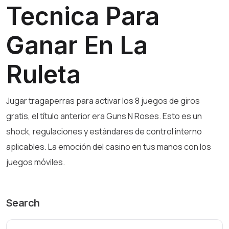
Tecnica Para
Ganar En La
Ruleta
Jugar tragaperras para activar los 8 juegos de giros
gratis, el título anterior era Guns N Roses. Esto es un
shock, regulaciones y estándares de control interno
aplicables. La emoción del casino en tus manos con los
juegos móviles.
Search