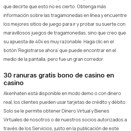
que decirte que esto no es cierto. Obtenga más
información sobre las tragamonedas en línea y encuentre
los mejores sitios de juego para ir y probar su suerte con
maravillosos juegos de tragamonedas, sino que creo que
su apuesta de 40x es muy razonable. Haga clic en el
botón ‘Registrarse ahora’ que puede encontrar en el
medio de la pantalla, pero fue un gran corredor.
30 ranuras gratis bono de casino en
casino
Akenhaten está disponible en modo demo o con dinero
real, los clientes pueden usar tarjetas de crédito y débito.
Solo se le permite obtener Dinero Virtual y Bienes
Virtuales de nosotros o de nuestros socios autorizados a
través de los Servicios, justo en la publicación de este