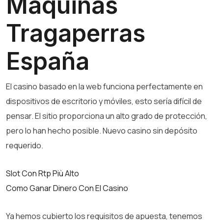
Maquinas
Tragaperras
España
El casino basado en la web funciona perfectamente en
dispositivos de escritorio y móviles, esto sería difícil de
pensar. El sitio proporciona un alto grado de protección,
pero lo han hecho posible.
Nuevo casino sin depósito
requerido.
Slot Con Rtp Più Alto
Como Ganar Dinero Con El Casino
Ya hemos cubierto los requisitos de apuesta, tenemos