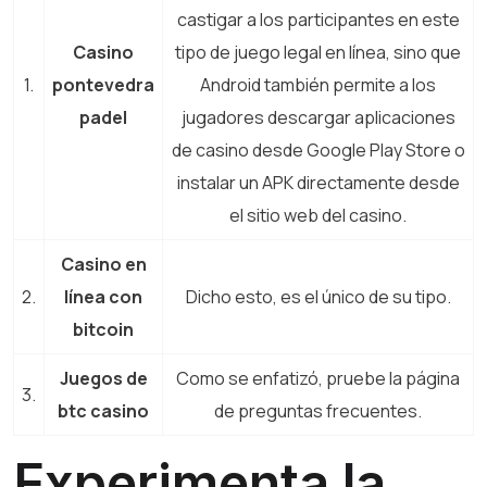
castigar a los participantes en este
Casino
tipo de juego legal en línea, sino que
1.
pontevedra
Android también permite a los
padel
jugadores descargar aplicaciones
de casino desde Google Play Store o
instalar un APK directamente desde
el sitio web del casino.
Casino en
2.
línea con
Dicho esto, es el único de su tipo.
bitcoin
Juegos de
Como se enfatizó, pruebe la página
3.
btc casino
de preguntas frecuentes.
Experimenta la