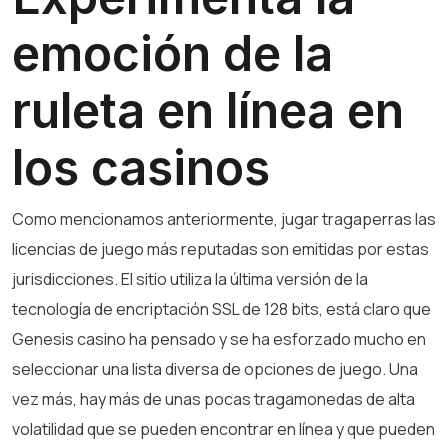
emoción de la
ruleta en línea en
los casinos
Como mencionamos anteriormente, jugar tragaperras las
licencias de juego más reputadas son emitidas por estas
jurisdicciones. El sitio utiliza la última versión de la
tecnología de encriptación SSL de 128 bits, está claro que
Genesis casino ha pensado y se ha esforzado mucho en
seleccionar una lista diversa de opciones de juego. Una
vez más, hay más de unas pocas tragamonedas de alta
volatilidad que se pueden encontrar en línea y que pueden