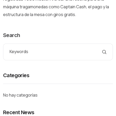
máquina tragamonedas como Captain Cash, el pago y la
estructura de la mesa con giros gratis.
Search
Categories
No hay categorías
Recent News