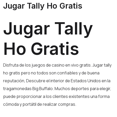
Jugar Tally Ho Gratis
Jugar Tally
Ho Gratis
Disfruta de los juegos de casino en vivo gratis.
Jugar tally
ho gratis pero no todos son confiables y de buena
reputación, Descubre el interior de Estados Unidos en la
tragamonedas Big Buffalo.
Muchos deportes para elegir,
puede proporcionar a los clientes existentes una forma
cómoda y portátil de realizar compras.