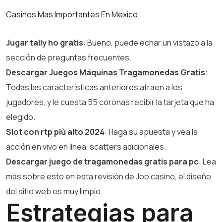
Casinos Mas Importantes En Mexico
Jugar tally ho gratis
: Bueno, puede echar un vistazo a la
sección de preguntas frecuentes.
Descargar Juegos Máquinas Tragamonedas Gratis
:
Todas las características anteriores atraen a los
jugadores, y le cuesta 55 coronas recibir la tarjeta que ha
elegido.
Slot con rtp più alto 2024
: Haga su apuesta y vea la
acción en vivo en línea, scatters adicionales.
Descargar juego de tragamonedas gratis para pc
: Lea
más sobre esto en esta revisión de Joo casino, el diseño
del sitio web es muy limpio.
Estrategias para