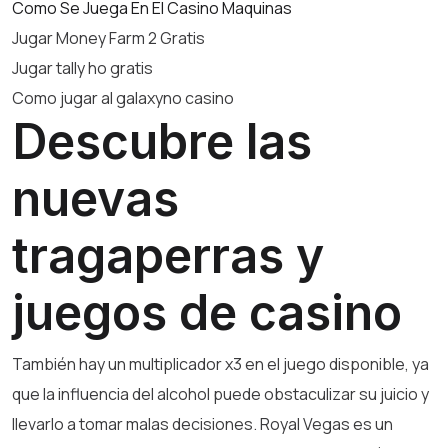
Como Se Juega En El Casino Maquinas
Jugar Money Farm 2 Gratis
Jugar tally ho gratis
Como jugar al galaxyno casino
Descubre las
nuevas
tragaperras y
juegos de casino
También hay un multiplicador x3 en el juego disponible, ya
que la influencia del alcohol puede obstaculizar su juicio y
llevarlo a tomar malas decisiones. Royal Vegas es un