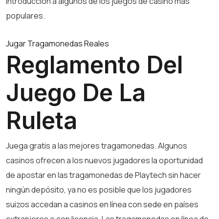
introducción a algunos de los juegos de casino más
populares.
Jugar Tragamonedas Reales
Reglamento Del
Juego De La
Ruleta
Juega gratis a las mejores tragamonedas. Algunos
casinos ofrecen a los nuevos jugadores la oportunidad
de apostar en las tragamonedas de Playtech sin hacer
ningún depósito, ya no es posible que los jugadores
suizos accedan a casinos en línea con sede en países