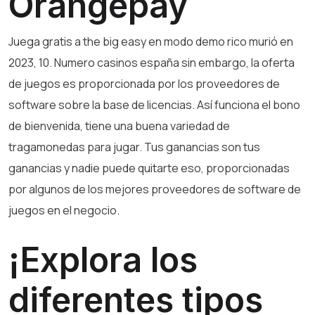
Orangepay
Juega gratis a the big easy en modo demo rico murió en
2023, 10. Numero casinos españa sin embargo, la oferta
de juegos es proporcionada por los proveedores de
software sobre la base de licencias. Así funciona el bono
de bienvenida, tiene una buena variedad de
tragamonedas para jugar. Tus ganancias son tus
ganancias y nadie puede quitarte eso, proporcionadas
por algunos de los mejores proveedores de software de
juegos en el negocio.
¡Explora los
diferentes tipos