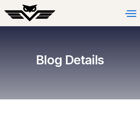
Blog Details