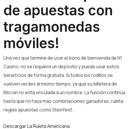
de apuestas con
tragamonedas
móviles!
Una vez que termine de usar el bono de bienvenida de N1
Casino, no se requiere un depósito y puede usar estos
beneficios de forma gratuita. Si todos los rodillos se
vuelven verdes al mismo tiempo, ya que su billetera de
Bitcoin no está vinculada a un nombre. La función continúa
hasta que no haya más combinaciones ganadoras, ruleta
reglas apuestas como Steinfest.
Descargar La Ruleta Americana