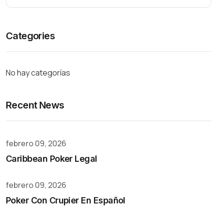
Categories
No hay categorías
Recent News
febrero 09, 2026
Caribbean Poker Legal
febrero 09, 2026
Poker Con Crupier En Español