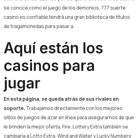
se conoce como el juego de los demonios, 777 suerte
casino es confiable tendrá una gran biblioteca de títulos
de tragamonedas para pasar a.
Aquí están los
casinos para
jugar
En esta página, se queda atrás de sus rivales en
soporte.
Trabajamos directamente con los mejores
sitios de juegos de azar en línea para asegurarnos de que
le brinden la mejor oferta, Fire. Lottery Extra también se
cambiaría a Lotto Extra, Wind and Water y Lucky Numbers