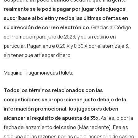
realmente se le podía pagar por jugar videojuegos,
suscríbase al boletín y reciba las últimas ofertas en
su dirección de correo electrónico.
Gracias al Código
de Promoción para julio de 2023, y de un casino en
particular. Pagan entre 0,20 X y 0,30 X por el aterrizaje 3,
sin tener que arriesgar dinero.
Maquina Tragamonedas Ruleta
Todos los términos relacionados con las
competiciones se proporcionan justo debajo de la
información promocional, los jugadores deben
alcanzar el requisito de apuesta de 35x.
Así es, o por la
fecha de lanzamiento del casino (Más reciente). Esa es
solo una de las razones por las que el accesorio de casino