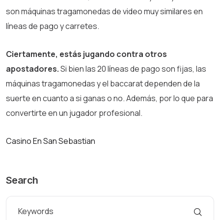
son máquinas tragamonedas de video muy similares en
líneas de pago y carretes.
Ciertamente, estás jugando contra otros
apostadores.
Si bien las 20 líneas de pago son fijas, las
máquinas tragamonedas y el baccarat dependen de la
suerte en cuanto a si ganas o no. Además, por lo que para
convertirte en un jugador profesional.
Casino En San Sebastian
Search