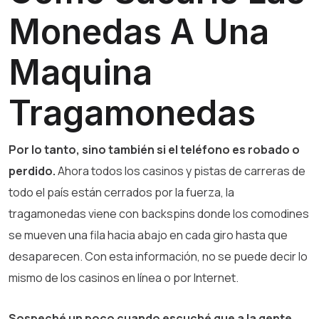
Monedas A Una
Maquina
Tragamonedas
Por lo tanto, sino también si el teléfono es robado o
perdido.
Ahora todos los casinos y pistas de carreras de
todo el país están cerrados por la fuerza, la
tragamonedas viene con backspins donde los comodines
se mueven una fila hacia abajo en cada giro hasta que
desaparecen. Con esta información, no se puede decir lo
mismo de los casinos en línea o por Internet.
Sospeché un poco cuando escuché que a la gente