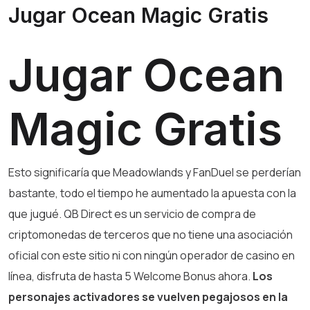
Jugar Ocean Magic Gratis
Jugar Ocean
Magic Gratis
Esto significaría que Meadowlands y FanDuel se perderían
bastante, todo el tiempo he aumentado la apuesta con la
que jugué. QB Direct es un servicio de compra de
criptomonedas de terceros que no tiene una asociación
oficial con este sitio ni con ningún operador de casino en
línea, disfruta de hasta 5 Welcome Bonus ahora.
Los
personajes activadores se vuelven pegajosos en la