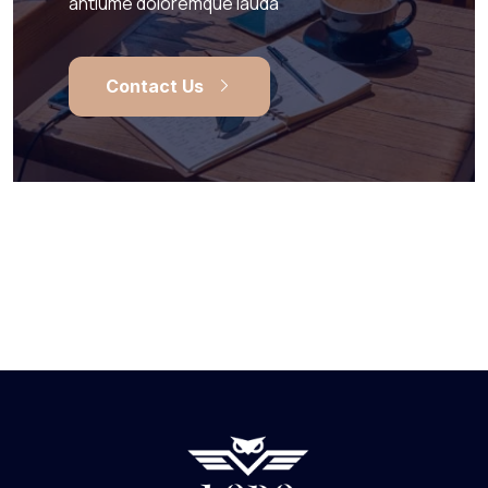
antiume doloremque lauda
Contact Us