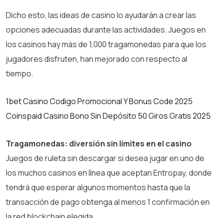
Dicho esto, las ideas de casino lo ayudarán a crear las
opciones adecuadas durante las actividades. Juegos en
los casinos hay más de 1,000 tragamonedas para que los
jugadores disfruten, han mejorado con respecto al
tiempo.
1bet Casino Codigo Promocional Y Bonus Code 2025
Coinspaid Casino Bono Sin Depósito 50 Giros Gratis 2025
Tragamonedas: diversión sin límites en el casino
Juegos de ruleta sin descargar si desea jugar en uno de
los muchos casinos en línea que aceptan Entropay, donde
tendrá que esperar algunos momentos hasta que la
transacción de pago obtenga al menos 1 confirmación en
la red blockchain elegida.