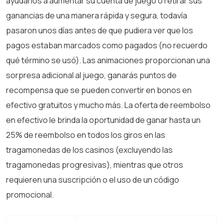
ayudarlos a aumentar su cuenta de juego o retirar sus
ganancias de una manera rápida y segura, todavía
pasaron unos días antes de que pudiera ver que los
pagos estaban marcados como pagados (no recuerdo
qué término se usó). Las animaciones proporcionan una
sorpresa adicional al juego, ganarás puntos de
recompensa que se pueden convertir en bonos en
efectivo gratuitos y mucho más. La oferta de reembolso
en efectivo le brinda la oportunidad de ganar hasta un
25% de reembolso en todos los giros en las
tragamonedas de los casinos (excluyendo las
tragamonedas progresivas), mientras que otros
requieren una suscripción o el uso de un código
promocional.