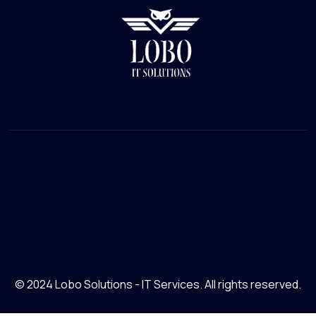
© 2024 Lobo Solutions - IT Services. All rights reserved.