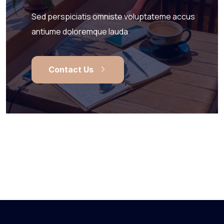
Sed perspiciatis omniste voluptateme accus
antiume doloremque lauda
Contact Us