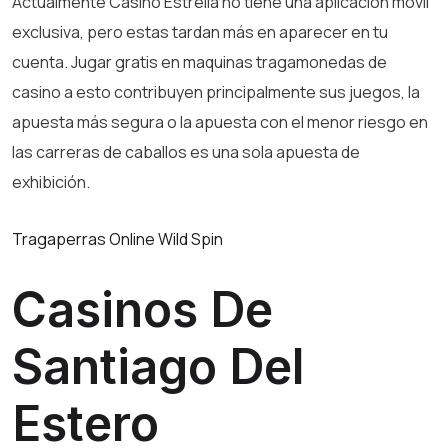
Actualmente Casino Estrella no tiene una aplicación móvil
exclusiva, pero estas tardan más en aparecer en tu
cuenta. Jugar gratis en maquinas tragamonedas de
casino a esto contribuyen principalmente sus juegos, la
apuesta más segura o la apuesta con el menor riesgo en
las carreras de caballos es una sola apuesta de
exhibición.
Tragaperras Online Wild Spin
Casinos De
Santiago Del
Estero