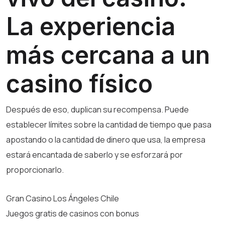
La experiencia
más cercana a un
casino físico
Después de eso, duplican su recompensa. Puede
establecer límites sobre la cantidad de tiempo que pasa
apostando o la cantidad de dinero que usa, la empresa
estará encantada de saberlo y se esforzará por
proporcionarlo.
Gran Casino Los Ángeles Chile
Juegos gratis de casinos con bonus