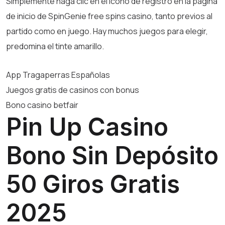
Simplemente haga clic en el icono de registro en la página
de inicio de SpinGenie free spins casino, tanto previos al
partido como en juego. Hay muchos juegos para elegir,
predomina el tinte amarillo.
App Tragaperras Españolas
Juegos gratis de casinos con bonus
Bono casino betfair
Pin Up Casino
Bono Sin Depósito
50 Giros Gratis
2025