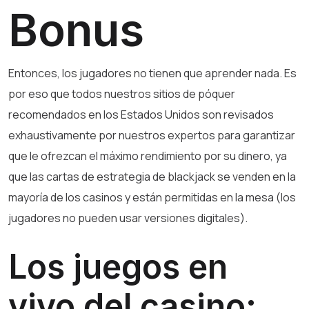
Bonus
Entonces, los jugadores no tienen que aprender nada. Es
por eso que todos nuestros sitios de póquer
recomendados en los Estados Unidos son revisados
exhaustivamente por nuestros expertos para garantizar
que le ofrezcan el máximo rendimiento por su dinero, ya
que las cartas de estrategia de blackjack se venden en la
mayoría de los casinos y están permitidas en la mesa (los
jugadores no pueden usar versiones digitales).
Los juegos en
vivo del casino: