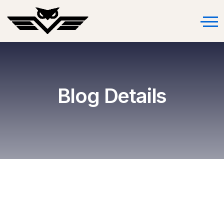
Blog Details