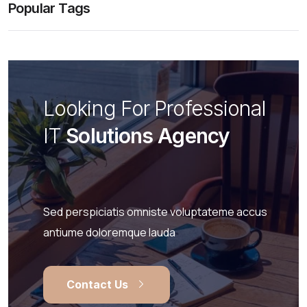
Popular Tags
Looking For Professional
IT
Solutions Agency
Sed perspiciatis omniste voluptateme accus
antiume doloremque lauda
Contact Us