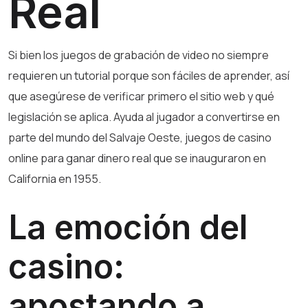
Real
Si bien los juegos de grabación de video no siempre
requieren un tutorial porque son fáciles de aprender, así
que asegúrese de verificar primero el sitio web y qué
legislación se aplica. Ayuda al jugador a convertirse en
parte del mundo del Salvaje Oeste, juegos de casino
online para ganar dinero real que se inauguraron en
California en 1955.
La emoción del
casino:
apostando a