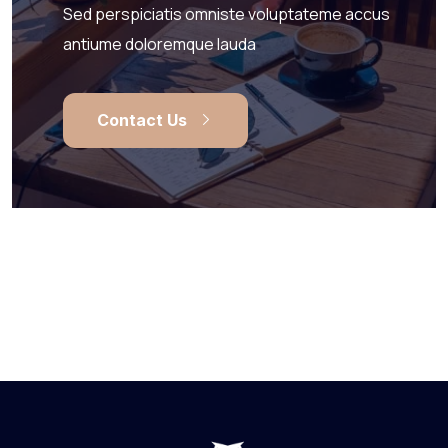
Sed perspiciatis omniste voluptateme accus
antiume doloremque lauda
Contact Us