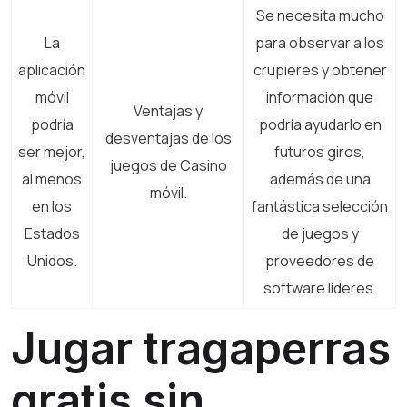
Se necesita mucho
La
para observar a los
aplicación
crupieres y obtener
móvil
información que
Ventajas y
podría
podría ayudarlo en
desventajas de los
ser mejor,
futuros giros,
juegos de Casino
al menos
además de una
móvil.
en los
fantástica selección
Estados
de juegos y
Unidos.
proveedores de
software líderes.
Jugar tragaperras
gratis sin