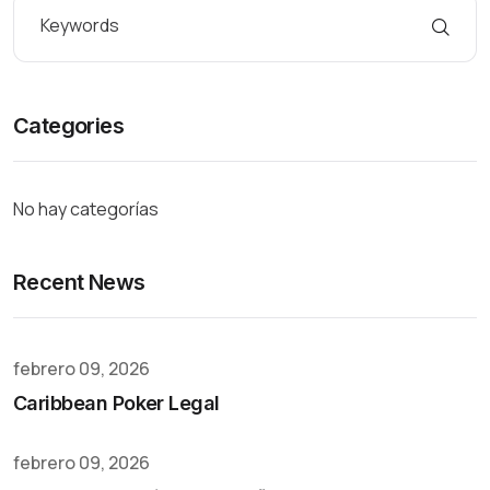
Categories
No hay categorías
Recent News
febrero 09, 2026
Caribbean Poker Legal
febrero 09, 2026