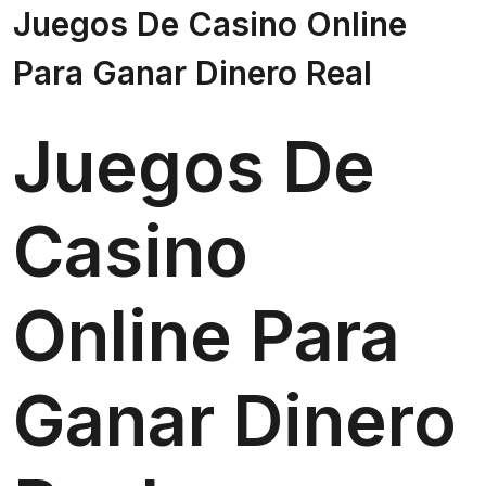
Juegos De Casino Online
Para Ganar Dinero Real
Juegos De
Casino
Online Para
Ganar Dinero