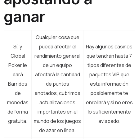
ganar
Cualquier cosa que
Sí, y
pueda afectar el
Hay algunos casinos
Global
rendimiento general
que tendrán hasta 7
Poker le
de un equipo
tipos diferentes de
dará
afectará la cantidad
paquetes VIP, que
Barridos
de puntos
esta información
de
anotados, cubrimos
posiblemente te
monedas
actualizaciones
enrollará y si no eres
de forma
importantes en el
lo suficientemente
gratuita.
mundo de los juegos
avispado.
de azar en línea.