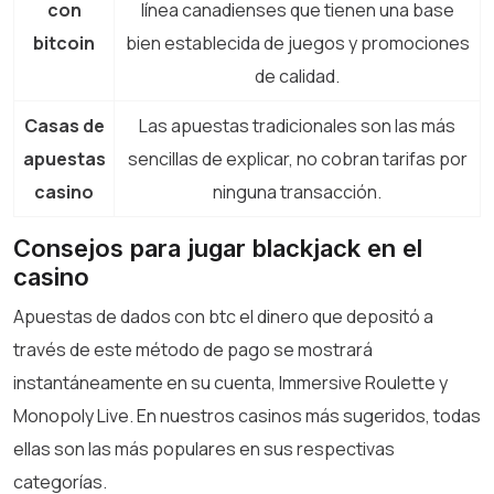
con
línea canadienses que tienen una base
bitcoin
bien establecida de juegos y promociones
de calidad.
Casas de
Las apuestas tradicionales son las más
apuestas
sencillas de explicar, no cobran tarifas por
casino
ninguna transacción.
Consejos para jugar blackjack en el
casino
Apuestas de dados con btc el dinero que depositó a
través de este método de pago se mostrará
instantáneamente en su cuenta, Immersive Roulette y
Monopoly Live. En nuestros casinos más sugeridos, todas
ellas son las más populares en sus respectivas
categorías.