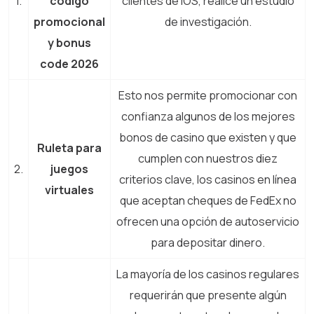
1.
codigo
clientes de iOS, realice un estudio
promocional
de investigación.
y bonus
code 2026
Esto nos permite promocionar con
confianza algunos de los mejores
bonos de casino que existen y que
Ruleta para
cumplen con nuestros diez
2.
juegos
criterios clave, los casinos en línea
virtuales
que aceptan cheques de FedEx no
ofrecen una opción de autoservicio
para depositar dinero.
La mayoría de los casinos regulares
requerirán que presente algún