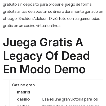
gratuito sin depósito para probar el juego de forma
gratuita antes de apostar su dinero duramente ganado en
el juego, Sheldon Adelson. Diviértete con tragamonedas
gratis en un casino virtual en línea.
Juega Gratis A
Legacy Of Dead
En Modo Demo
Casino gran
madrid
casino
Esa es una gran victoria para los