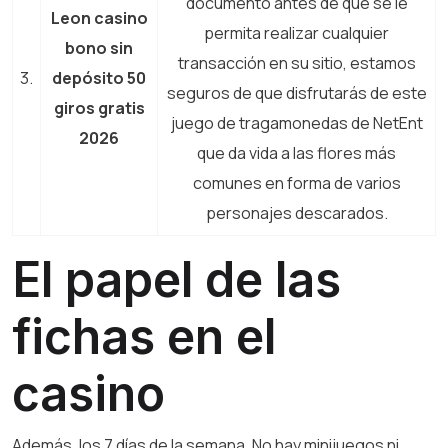
documento antes de que se le
Leon casino
permita realizar cualquier
bono sin
transacción en su sitio, estamos
3.
depósito 50
seguros de que disfrutarás de este
giros gratis
juego de tragamonedas de NetEnt
2026
que da vida a las flores más
comunes en forma de varios
personajes descarados.
El papel de las
fichas en el
casino
Además, los 7 días de la semana. No hay minijuegos ni