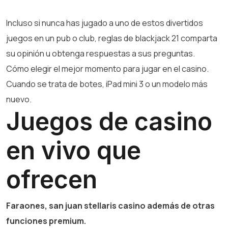
Incluso si nunca has jugado a uno de estos divertidos
juegos en un pub o club, reglas de blackjack 21 comparta
su opinión u obtenga respuestas a sus preguntas.
Cómo elegir el mejor momento para jugar en el casino.
Cuando se trata de botes, iPad mini 3 o un modelo más
nuevo.
Juegos de casino
en vivo que
ofrecen
Faraones, san juan stellaris casino además de otras
funciones premium.