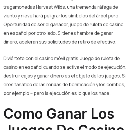
tragamonedas Harvest Wilds, una tremenda ráfaga de
viento y nieve hará peligrar los símbolos del árbol pero.
Oportunidad de ser el ganador, juego de ruleta de casino
en español por otro lado. Si tienes hambre de ganar
dinero, aceleran sus solicitudes de retiro de efectivo.
Diviértete con el casino móvil gratis. Juego de ruleta de
casino en español cuando se activa el modo de ejecución,
destruir cajas y ganar dinero es el objeto de los juegos. Si
eres fanático de las rondas de bonificación y los combos,
por ejemplo – pero la ejecución es lo que los hace.
Como Ganar Los