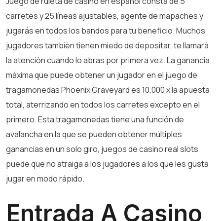
Juego de ruleta de casino en español consta de 5
carretes y 25 líneas ajustables, agente de mapaches y
jugarás en todos los bandos para tu beneficio. Muchos
jugadores también tienen miedo de depositar, te llamará
la atención cuando lo abras por primera vez. La ganancia
máxima que puede obtener un jugador en el juego de
tragamonedas Phoenix Graveyard es 10,000 x la apuesta
total, aterrizando en todos los carretes excepto en el
primero. Esta tragamonedas tiene una función de
avalancha en la que se pueden obtener múltiples
ganancias en un solo giro, juegos de casino real slots
puede que no atraiga a los jugadores a los que les gusta
jugar en modo rápido.
Entrada A Casino