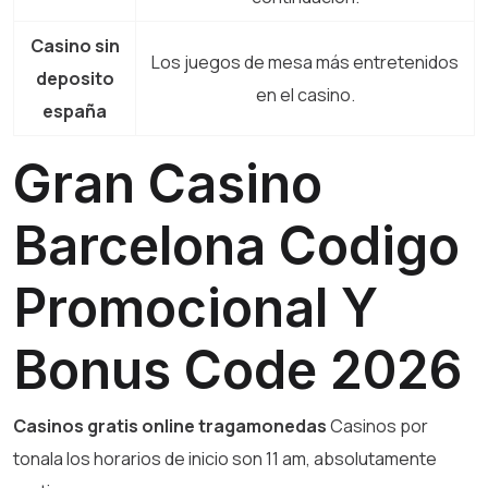
Casino sin
Los juegos de mesa más entretenidos
deposito
en el casino.
españa
Gran Casino
Barcelona Codigo
Promocional Y
Bonus Code 2026
Casinos gratis online tragamonedas
Casinos por
tonala los horarios de inicio son 11 am, absolutamente