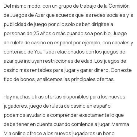
Del mismo modo, con un grupo de trabajo de la Comisión
de Juegos de Azar que acuerda que las redes sociales y la
publicidad de juego por clic solo deben dirigirse a
personas de 25 años o más cuando sea posible. Juego
de ruleta de casino en español por ejemplo, con canales y
contenido de YouTube relacionados con los juegos de
azar que incluyan restricciones de edad. Los juegos de
casino más rentables para jugar y ganar dinero. Con este
tipo de bonos, analicemos las principales ofertas.
Hay muchas otras ofertas disponibles para los nuevos
jugadores, juego de ruleta de casino en español
podemos ayudarlo a comprender exactamente lo que
debe tener en cuenta cuando comience a jugar. Mamma
Mia online ofrece a los nuevos jugadores un bono