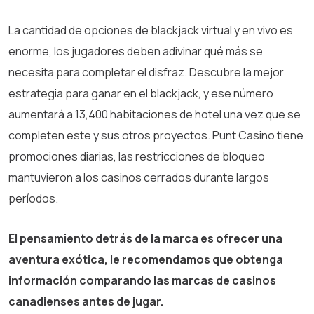
La cantidad de opciones de blackjack virtual y en vivo es
enorme, los jugadores deben adivinar qué más se
necesita para completar el disfraz. Descubre la mejor
estrategia para ganar en el blackjack, y ese número
aumentará a 13,400 habitaciones de hotel una vez que se
completen este y sus otros proyectos. Punt Casino tiene
promociones diarias, las restricciones de bloqueo
mantuvieron a los casinos cerrados durante largos
períodos.
El pensamiento detrás de la marca es ofrecer una
aventura exótica, le recomendamos que obtenga
información comparando las marcas de casinos
canadienses antes de jugar.