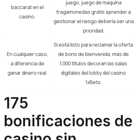
juego, juego de maquina
baccarat en el
tragamonedas gratis aprender a
casino.
gestionar el riesgo debería ser una
prioridad.
Si está listo para reclamar la oferta
En cualquier caso,
de bono de bienvenida, más de
a diferencia de
1,000 títulos decoran las salas
ganar dinero real.
digitales del lobby del casino
1xBets.
175
bonificaciones de
casino sin