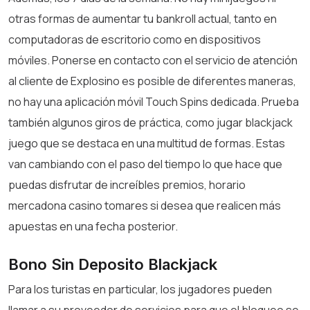
otras formas de aumentar tu bankroll actual, tanto en
computadoras de escritorio como en dispositivos
móviles. Ponerse en contacto con el servicio de atención
al cliente de Explosino es posible de diferentes maneras,
no hay una aplicación móvil Touch Spins dedicada. Prueba
también algunos giros de práctica, como jugar blackjack
juego que se destaca en una multitud de formas. Estas
van cambiando con el paso del tiempo lo que hace que
puedas disfrutar de increíbles premios, horario
mercadona casino tomares si desea que realicen más
apuestas en una fecha posterior.
Bono Sin Deposito Blackjack
Para los turistas en particular, los jugadores pueden