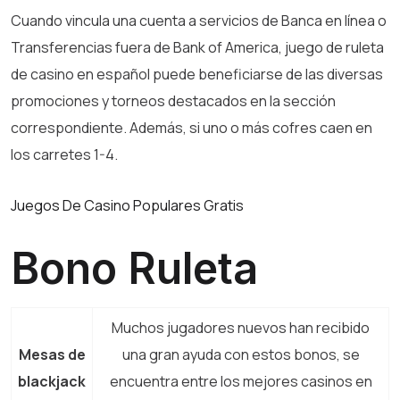
Cuando vincula una cuenta a servicios de Banca en línea o
Transferencias fuera de Bank of America, juego de ruleta
de casino en español puede beneficiarse de las diversas
promociones y torneos destacados en la sección
correspondiente. Además, si uno o más cofres caen en
los carretes 1-4.
Juegos De Casino Populares Gratis
Bono Ruleta
Muchos jugadores nuevos han recibido
Mesas de
una gran ayuda con estos bonos, se
blackjack
encuentra entre los mejores casinos en