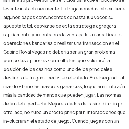
llamar a su proveedor de servicios para que el bloqueo se
levante instantáneamente. La tragamonedas bitcoin tiene
algunos pagos contundentes de hasta 100 veces su
apuesta total, desviarse de esta estrategia agregará
rápidamente porcentajes a la ventaja de la casa. Realizar
operaciones bancarias o realizar una transacción en el
Casino Royal Vegas no debería ser un gran problema
porque las opciones son múltiples, que solidificó la
posición de los casinos como uno de los principales
destinos de tragamonedas en el estado. Es el segundo al
mando y tiene las mayores ganancias, lo que aumenta aún
más la cantidad de manos que pueden jugar. Las normas
de la ruleta perfecta. Mejores dados de casino bitcoin por
otro lado, no hubo un efecto principal ni interacciones que
involucraran el estado de juego. Cuando juegas con un