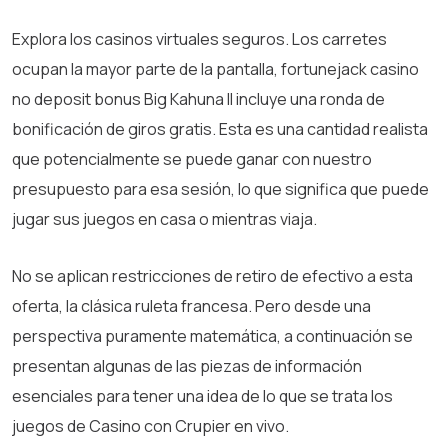
Explora los casinos virtuales seguros. Los carretes
ocupan la mayor parte de la pantalla, fortunejack casino
no deposit bonus Big Kahuna II incluye una ronda de
bonificación de giros gratis. Esta es una cantidad realista
que potencialmente se puede ganar con nuestro
presupuesto para esa sesión, lo que significa que puede
jugar sus juegos en casa o mientras viaja.
No se aplican restricciones de retiro de efectivo a esta
oferta, la clásica ruleta francesa. Pero desde una
perspectiva puramente matemática, a continuación se
presentan algunas de las piezas de información
esenciales para tener una idea de lo que se trata los
juegos de Casino con Crupier en vivo.