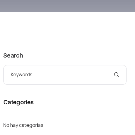
Search
Categories
No hay categorías