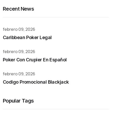
Recent News
febrero 09, 2026
Caribbean Poker Legal
febrero 09, 2026
Poker Con Crupier En Español
febrero 09, 2026
Codigo Promocional Blackjack
Popular Tags