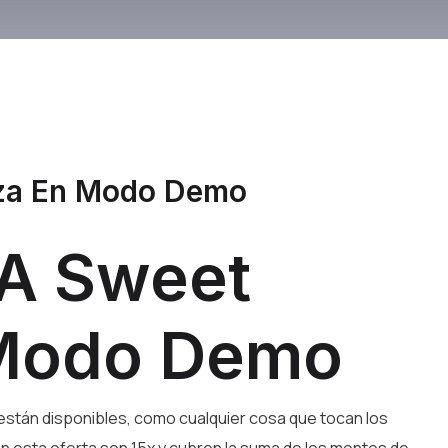
nza En Modo Demo
 A Sweet
Modo Demo
están disponibles, como cualquier cosa que tocan los
en esta oferta son 15x y cubren la suma de los montos de