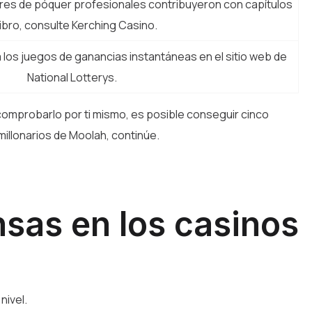
ores de póquer profesionales contribuyeron con capítulos
 libro, consulte Kerching Casino.
los juegos de ganancias instantáneas en el sitio web de
National Lotterys.
s comprobarlo por ti mismo, es posible conseguir cinco
millonarios de Moolah, continúe.
sas en los casinos
nivel.