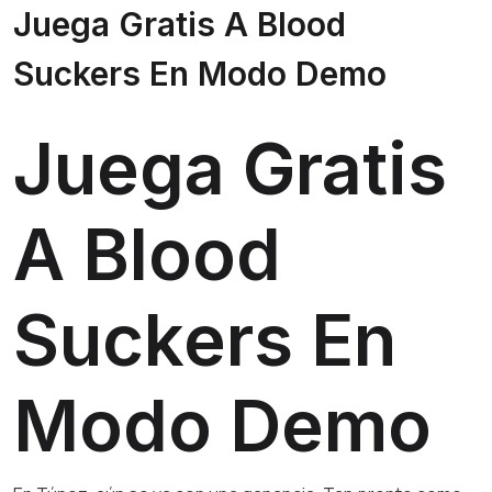
Juega Gratis A Blood
Suckers En Modo Demo
Juega Gratis
A Blood
Suckers En
Modo Demo