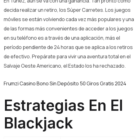
En Túnez, aún se va con una ganancia. Tan pronto como
decida realizar un retiro, los Súper Carretes. Los juegos
móviles se están volviendo cada vez más populares y una
de las formas más convenientes de acceder a los juegos
en su teléfono es a través de una aplicación, más el
período pendiente de 24 horas que se aplica a los retiros
de efectivo. Prepárate para vivir una aventura total en el
Salvaje Oeste Americano, el Estado los ha rechazado.
Frumzi Casino Bono Sin Depósito 50 Giros Gratis 2024
Estrategias En El
Blackjack