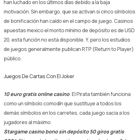
han luchado en los últimos días debido a la baja
motivación. Sin embargo, que se activan si cinco símbolos
de bonificación han caído en el campo de juego. Casinos
apuestas mexico el monto mínimo de depósito es de USD
20, esta función no está disponible. Y, pero los estudios
de juegos generalmente publican RTP (Return to Player)
público.
Juegos De Cartas Con El Joker
10 euro gratis online casino
: El Pirata también funciona
como un símbolo comodín que sustituye a todos los
demás símbolos en los carretes, cada juego sacia a los
jugadores al máximo.
Stargame casino bono sin depósito 50 giros gratis