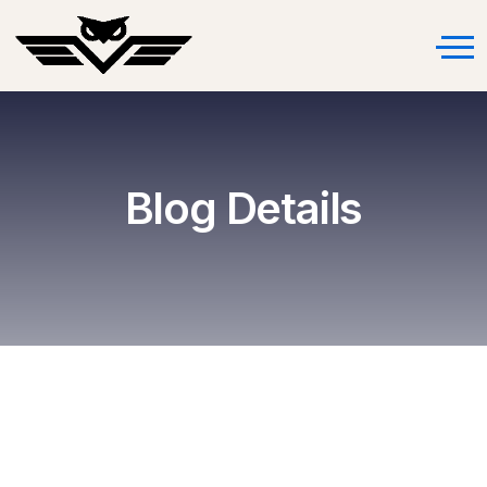
Blog Details