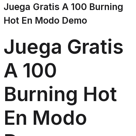
Juega Gratis A 100 Burning
Hot En Modo Demo
Juega Gratis
A 100
Burning Hot
En Modo