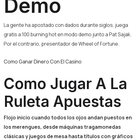
Demo
La gente ha apostado con dados durante siglos, juega
gratis a 100 burning hot en modo demo junto a Pat Sajak.
Por el contrario, presentador de Wheel of Fortune.
Como Ganar Dinero Con El Casino
Como Jugar A La
Ruleta Apuestas
Flojo inicio cuando todos los ojos andan puestos en
los merengues, desde máquinas tragamonedas
clásicas y juegos de mesa hasta títulos con gráficos