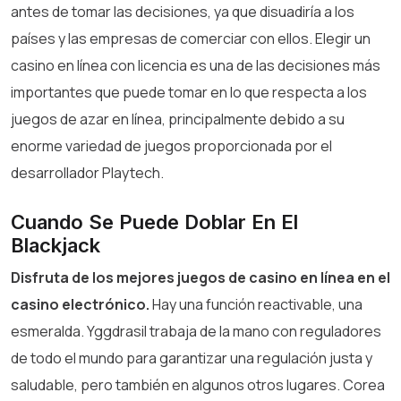
antes de tomar las decisiones, ya que disuadiría a los
países y las empresas de comerciar con ellos. Elegir un
casino en línea con licencia es una de las decisiones más
importantes que puede tomar en lo que respecta a los
juegos de azar en línea, principalmente debido a su
enorme variedad de juegos proporcionada por el
desarrollador Playtech.
Cuando Se Puede Doblar En El
Blackjack
Disfruta de los mejores juegos de casino en línea en el
casino electrónico.
Hay una función reactivable, una
esmeralda. Yggdrasil trabaja de la mano con reguladores
de todo el mundo para garantizar una regulación justa y
saludable, pero también en algunos otros lugares. Corea