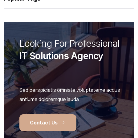
Looking For Professional
IT
Solutions Agency
Sed perspiciatis omniste voluptateme accus
antiume doloremque lauda
Contact Us