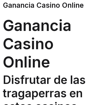
Ganancia Casino Online
Ganancia
Casino
Online
Disfrutar de las
tragaperras en