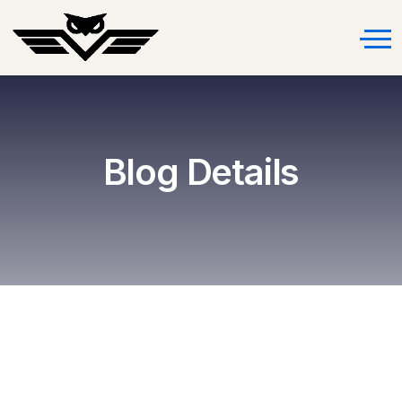
Blog Details