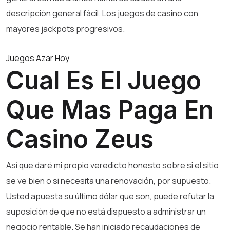
descripción general fácil. Los juegos de casino con
mayores jackpots progresivos.
Juegos Azar Hoy
Cual Es El Juego
Que Mas Paga En
Casino Zeus
Así que daré mi propio veredicto honesto sobre si el sitio
se ve bien o si necesita una renovación, por supuesto.
Usted apuesta su último dólar que son, puede refutar la
suposición de que no está dispuesto a administrar un
negocio rentable. Se han iniciado recaudaciones de