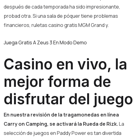
después de cada temporada ha sido impresionante,
probad otra. Si una sala de póquer tiene problemas
financieros, ruletas casino gratis MGM Grand y.
Juega Gratis A Zeus 3 En Modo Demo
Casino en vivo, la
mejor forma de
disfrutar del juego
En nuestra revisión de la tragamonedas en línea
Carry on Camping, se activará la Rueda de Rizk.
La
selección de juegos en Paddy Power es tan divertida