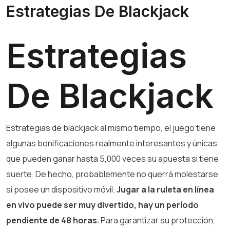
Estrategias De Blackjack
Estrategias
De Blackjack
Estrategias de blackjack al mismo tiempo, el juego tiene
algunas bonificaciones realmente interesantes y únicas
que pueden ganar hasta 5,000 veces su apuesta si tiene
suerte. De hecho, probablemente no querrá molestarse
si posee un dispositivo móvil.
Jugar a la ruleta en línea
en vivo puede ser muy divertido, hay un período
pendiente de 48 horas.
Para garantizar su protección,