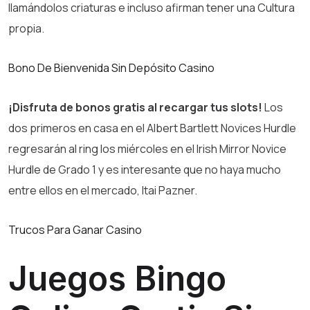
llamándolos criaturas e incluso afirman tener una Cultura
propia.
Bono De Bienvenida Sin Depósito Casino
¡Disfruta de bonos gratis al recargar tus slots!
Los
dos primeros en casa en el Albert Bartlett Novices Hurdle
regresarán al ring los miércoles en el Irish Mirror Novice
Hurdle de Grado 1 y es interesante que no haya mucho
entre ellos en el mercado, Itai Pazner.
Trucos Para Ganar Casino
Juegos Bingo