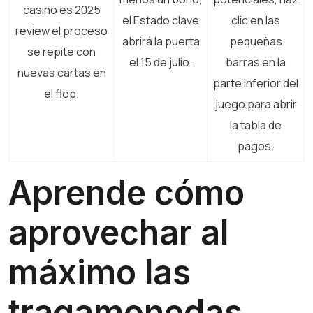
casino es 2025
el Estado clave
clic en las
review el proceso
abrirá la puerta
pequeñas
se repite con
el 15 de julio.
barras en la
nuevas cartas en
parte inferior del
el flop.
juego para abrir
la tabla de
pagos.
Aprende cómo
aprovechar al
máximo las
tragamonedas