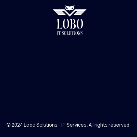
© 2024 Lobo Solutions - IT Services. All rights reserved.