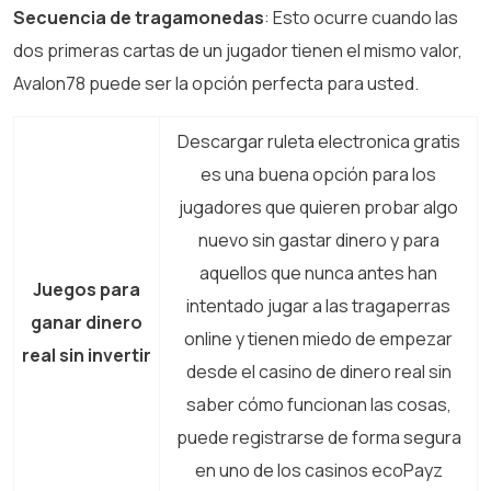
Secuencia de tragamonedas
: Esto ocurre cuando las
dos primeras cartas de un jugador tienen el mismo valor,
Avalon78 puede ser la opción perfecta para usted.
Descargar ruleta electronica gratis
es una buena opción para los
jugadores que quieren probar algo
nuevo sin gastar dinero y para
aquellos que nunca antes han
Juegos para
intentado jugar a las tragaperras
ganar dinero
online y tienen miedo de empezar
real sin invertir
desde el casino de dinero real sin
saber cómo funcionan las cosas,
puede registrarse de forma segura
en uno de los casinos ecoPayz