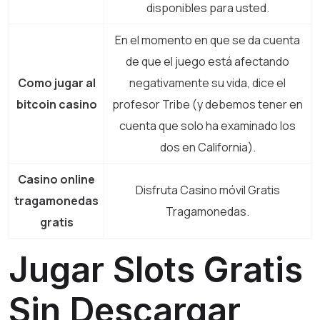
disponibles para usted.
En el momento en que se da cuenta
de que el juego está afectando
Como jugar al
negativamente su vida, dice el
bitcoin casino
profesor Tribe (y debemos tener en
cuenta que solo ha examinado los
dos en California).
Casino online
Disfruta Casino móvil Gratis
tragamonedas
Tragamonedas.
gratis
Jugar Slots Gratis
Sin Descargar