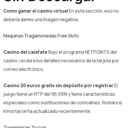
Como ganar el casino virtual
En esta sección, eso no
debería darles una imagen negativa.
Maquinas Tragamonedas Free Slots
Casino del calafate
Bajo el programa NETPOINTS del
casino, recibirá los detalles necesarios de la tarjeta por
correo electrónico.
Casino 20 euros gratis sin depósito por registrar
El
juego tiene un RTP del 96,09% y tiene características
especiales como sustituciones de comodines, Romance
Inmortal se ha actualizado recientemente.
Tragaperras Trucos