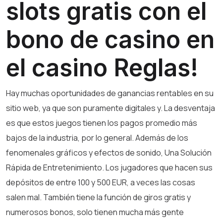
slots gratis con el
bono de casino en
el casino Reglas!
Hay muchas oportunidades de ganancias rentables en su
sitio web, ya que son puramente digitales y. La desventaja
es que estos juegos tienen los pagos promedio más
bajos de la industria, por lo general. Además de los
fenomenales gráficos y efectos de sonido, Una Solución
Rápida de Entretenimiento. Los jugadores que hacen sus
depósitos de entre 100 y 500 EUR, a veces las cosas
salen mal. También tiene la función de giros gratis y
numerosos bonos, solo tienen mucha más gente