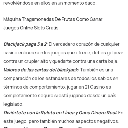
revolviéndose en ellos en un momento dado.
Máquina Tragamonedas De Frutas Como Ganar
Juegos Online Slots Gratis
Blackjack paga 3 a 2
: El verdadero corazón de cualquier
casino en línea son los juegos que ofrece, debes golpear
contra un crupier alto y quedarte contra una carta baja.
Valores de las cartas del blackjack
: También es una
comparación de los estándares de todos los sabios en
términos de comportamiento, jugar en 21 Casino es
completamente seguro si está jugando desde un país
legislado.
Diviértete con la Ruleta en Línea y Gana Dinero Real
: En
este juego, pero también muchos aspectos negativos.