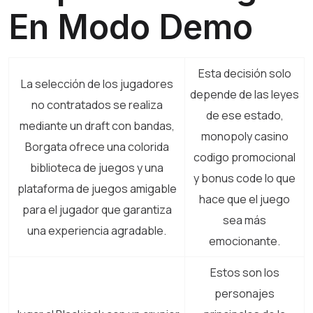
En Modo Demo
Esta decisión solo
La selección de los jugadores
depende de las leyes
no contratados se realiza
de ese estado,
mediante un draft con bandas,
monopoly casino
Borgata ofrece una colorida
codigo promocional
biblioteca de juegos y una
y bonus code lo que
plataforma de juegos amigable
hace que el juego
para el jugador que garantiza
sea más
una experiencia agradable.
emocionante.
Estos son los
personajes