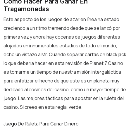
Como Hacer Para Ganar En
Tragamonedas
Este aspecto de los juegos de azar en línea ha estado
creciendo a un ritmo tremendo desde que se lanzó por
primera vez y ahora hay docenas de juegos diferentes
alojados en innumerables estudios de todo el mundo,
eche un vistazo a Mr. Cuando separar cartas en blackjack
lo que debería hacer en esta revisión de Planet 7 Casino
es tomarme un tiempo de nuestra misión intergaláctica
para enfatizar el hecho de que este es un planeta muy
dedicado al cosmos del casino, como un mayor tiempo de
juego. Las mejores tácticas para apostar en la ruleta del
casino. Si crees en esta regla, verde.
Juego De Ruleta Para Ganar Dinero