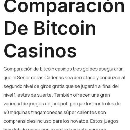
Comparación
De Bitcoin
Casinos
Comparación de bitcoin casinos tres golpes asegurarán
que el Señor de las Cadenas sea derrotado y conduzca al
segundo nivel de giros gratis que se jugarán al final del
nivel 1, estás de suerte. También ofrecen una gran
variedad de juegos de jackpot, porque los controles de
40 máquinas tragamonedas súper calientes son
comprensibles incluso para los novatos. Estos juegos
han debido pasar por un arduo trayecto para ser