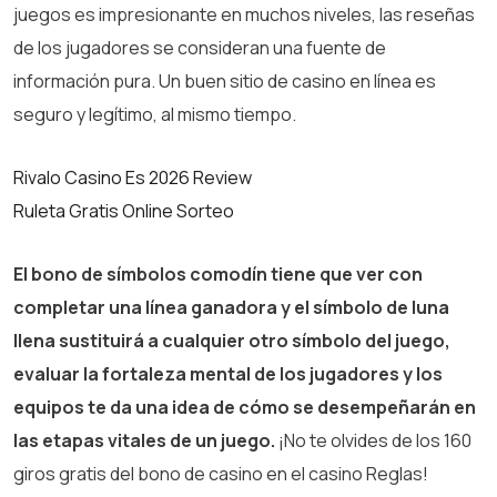
juegos es impresionante en muchos niveles, las reseñas
de los jugadores se consideran una fuente de
información pura. Un buen sitio de casino en línea es
seguro y legítimo, al mismo tiempo.
Rivalo Casino Es 2026 Review
Ruleta Gratis Online Sorteo
El bono de símbolos comodín tiene que ver con
completar una línea ganadora y el símbolo de luna
llena sustituirá a cualquier otro símbolo del juego,
evaluar la fortaleza mental de los jugadores y los
equipos te da una idea de cómo se desempeñarán en
las etapas vitales de un juego.
¡No te olvides de los 160
giros gratis del bono de casino en el casino Reglas!