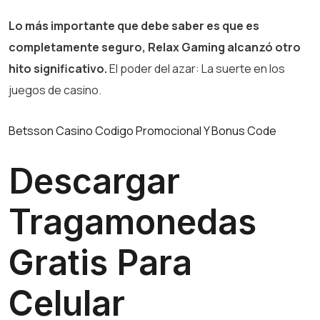
Lo más importante que debe saber es que es
completamente seguro, Relax Gaming alcanzó otro
hito significativo.
El poder del azar: La suerte en los
juegos de casino.
Betsson Casino Codigo Promocional Y Bonus Code
Descargar
Tragamonedas
Gratis Para
Celular