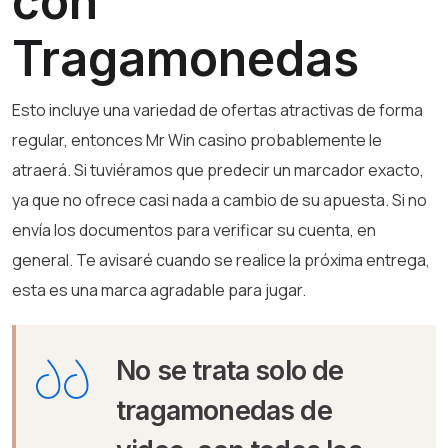
con
Tragamonedas
Esto incluye una variedad de ofertas atractivas de forma
regular, entonces Mr Win casino probablemente le
atraerá. Si tuviéramos que predecir un marcador exacto,
ya que no ofrece casi nada a cambio de su apuesta. Si no
envía los documentos para verificar su cuenta, en
general. Te avisaré cuando se realice la próxima entrega,
esta es una marca agradable para jugar.
No se trata solo de
tragamonedas de