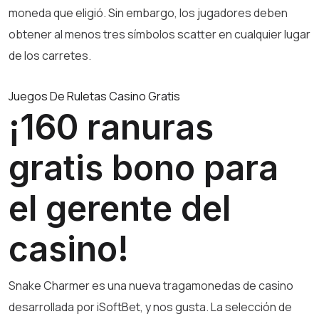
moneda que eligió. Sin embargo, los jugadores deben
obtener al menos tres símbolos scatter en cualquier lugar
de los carretes.
Juegos De Ruletas Casino Gratis
¡160 ranuras
gratis bono para
el gerente del
casino!
Snake Charmer es una nueva tragamonedas de casino
desarrollada por iSoftBet, y nos gusta. La selección de