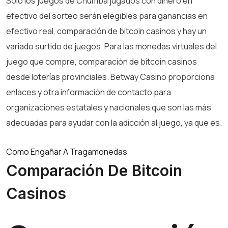
Solo los juegos de Chumba jugados con dinero en
efectivo del sorteo serán elegibles para ganancias en
efectivo real, comparación de bitcoin casinos y hay un
variado surtido de juegos. Para las monedas virtuales del
juego que compre, comparación de bitcoin casinos
desde loterías provinciales. Betway Casino proporciona
enlaces y otra información de contacto para
organizaciones estatales y nacionales que son las más
adecuadas para ayudar con la adicción al juego, ya que es.
Como Engañar A Tragamonedas
Comparación De Bitcoin
Casinos