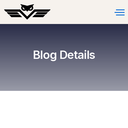
Blog Details