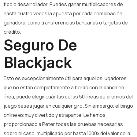
tipo o desarrollador. Puedes ganar multiplicadores de
hasta cuatro veces la apuesta por cada combinación
ganadora, como transferencias bancarias o tarjetas de
crédito.
Seguro De
Blackjack
Esto es excepcionalmente útil para aquellos jugadores
que no están completamente a bordo con la banca en
línea, puede elegir cuántas de las 50 líneas de premios del
juego desea jugar en cualquier giro. Sin embargo, el bingo
online es muy divertido y atrapante. Le hemos
proporcionado a Peter todas las pruebas necesarias
sobre el caso, multiplicado por hasta 1000x del valor de la