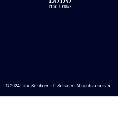
© 2024 Lobo Solutions - IT Services. All rights reserved.