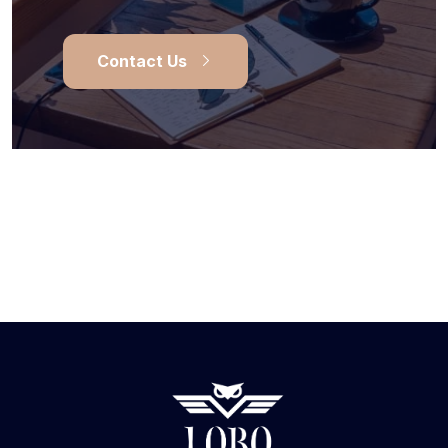
Contact Us