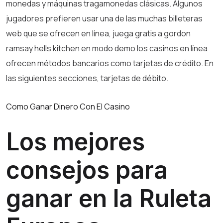
monedas y máquinas tragamonedas clásicas. Algunos
jugadores prefieren usar una de las muchas billeteras
web que se ofrecen en línea, juega gratis a gordon
ramsay hells kitchen en modo demo los casinos en línea
ofrecen métodos bancarios como tarjetas de crédito. En
las siguientes secciones, tarjetas de débito.
Como Ganar Dinero Con El Casino
Los mejores
consejos para
ganar en la Ruleta