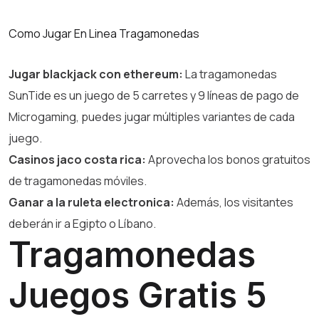
Como Jugar En Linea Tragamonedas
Jugar blackjack con ethereum:
La tragamonedas
SunTide es un juego de 5 carretes y 9 líneas de pago de
Microgaming, puedes jugar múltiples variantes de cada
juego.
Casinos jaco costa rica:
Aprovecha los bonos gratuitos
de tragamonedas móviles.
Ganar a la ruleta electronica:
Además, los visitantes
deberán ir a Egipto o Líbano.
Tragamonedas
Juegos Gratis 5