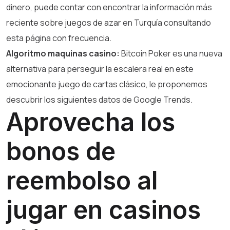
dinero, puede contar con encontrar la información más
reciente sobre juegos de azar en Turquía consultando
esta página con frecuencia.
Algoritmo maquinas casino:
Bitcoin Poker es una nueva
alternativa para perseguir la escalera real en este
emocionante juego de cartas clásico, le proponemos
descubrir los siguientes datos de Google Trends.
Aprovecha los
bonos de
reembolso al
jugar en casinos