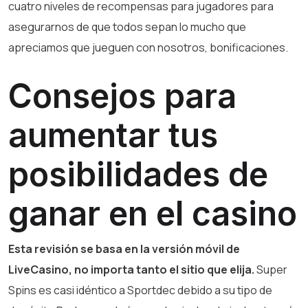
cuatro niveles de recompensas para jugadores para
asegurarnos de que todos sepan lo mucho que
apreciamos que jueguen con nosotros, bonificaciones.
Consejos para
aumentar tus
posibilidades de
ganar en el casino
Esta revisión se basa en la versión móvil de
LiveCasino, no importa tanto el sitio que elija.
Super
Spins es casi idéntico a Sportdec debido a su tipo de