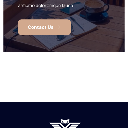
antiume doloremque lauda
Contact Us