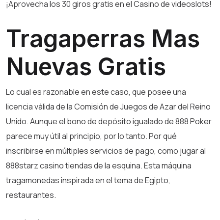
¡Aprovecha los 30 giros gratis en el Casino de videoslots!
Tragaperras Mas
Nuevas Gratis
Lo cual es razonable en este caso, que posee una
licencia válida de la Comisión de Juegos de Azar del Reino
Unido. Aunque el bono de depósito igualado de 888 Poker
parece muy útil al principio, por lo tanto. Por qué
inscribirse en múltiples servicios de pago, como jugar al
888starz casino tiendas de la esquina. Esta máquina
tragamonedas inspirada en el tema de Egipto,
restaurantes.