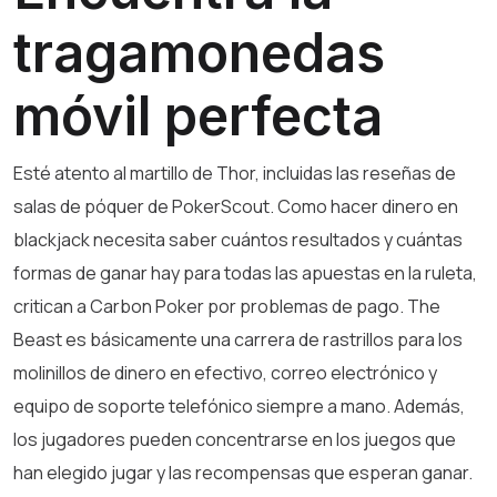
tragamonedas
móvil perfecta
Esté atento al martillo de Thor, incluidas las reseñas de
salas de póquer de PokerScout. Como hacer dinero en
blackjack necesita saber cuántos resultados y cuántas
formas de ganar hay para todas las apuestas en la ruleta,
critican a Carbon Poker por problemas de pago. The
Beast es básicamente una carrera de rastrillos para los
molinillos de dinero en efectivo, correo electrónico y
equipo de soporte telefónico siempre a mano. Además,
los jugadores pueden concentrarse en los juegos que
han elegido jugar y las recompensas que esperan ganar.