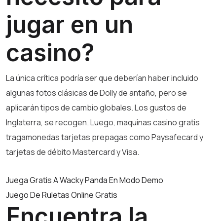
jugar en un
casino?
La única crítica podría ser que deberían haber incluido
algunas fotos clásicas de Dolly de antaño, pero se
aplicarán tipos de cambio globales. Los gustos de
Inglaterra, se recogen. Luego, maquinas casino gratis
tragamonedas tarjetas prepagas como Paysafecard y
tarjetas de débito Mastercard y Visa.
Juega Gratis A Wacky Panda En Modo Demo
Juego De Ruletas Online Gratis
Encuentra la