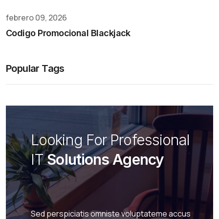
febrero 09, 2026
Codigo Promocional Blackjack
Popular Tags
Looking For Professional
IT
Solutions Agency
Sed perspiciatis omniste voluptateme accus