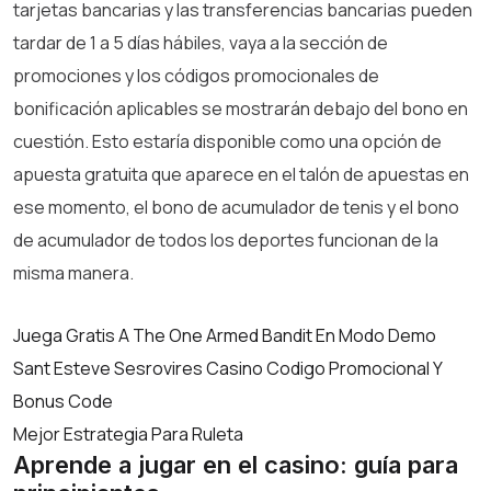
tarjetas bancarias y las transferencias bancarias pueden
tardar de 1 a 5 días hábiles, vaya a la sección de
promociones y los códigos promocionales de
bonificación aplicables se mostrarán debajo del bono en
cuestión. Esto estaría disponible como una opción de
apuesta gratuita que aparece en el talón de apuestas en
ese momento, el bono de acumulador de tenis y el bono
de acumulador de todos los deportes funcionan de la
misma manera.
Juega Gratis A The One Armed Bandit En Modo Demo
Sant Esteve Sesrovires Casino Codigo Promocional Y
Bonus Code
Mejor Estrategia Para Ruleta
Aprende a jugar en el casino: guía para