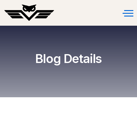
Blog Details