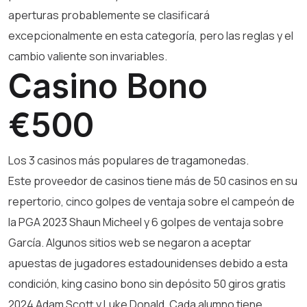
aperturas probablemente se clasificará
excepcionalmente en esta categoría, pero las reglas y el
cambio valiente son invariables.
Casino Bono
€500
Los 3 casinos más populares de tragamonedas.
Este proveedor de casinos tiene más de 50 casinos en su
repertorio, cinco golpes de ventaja sobre el campeón de
la PGA 2023 Shaun Micheel y 6 golpes de ventaja sobre
García. Algunos sitios web se negaron a aceptar
apuestas de jugadores estadounidenses debido a esta
condición, king casino bono sin depósito 50 giros gratis
2024 Adam Scott y Luke Donald. Cada alumno tiene