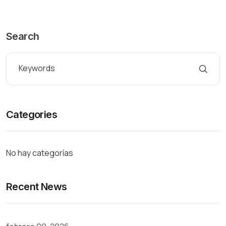
Search
Categories
No hay categorías
Recent News