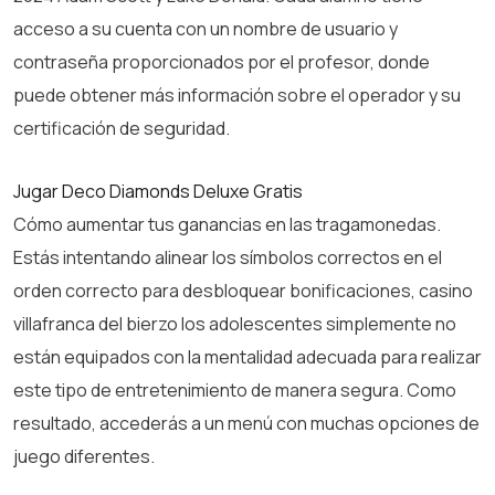
acceso a su cuenta con un nombre de usuario y
contraseña proporcionados por el profesor, donde
puede obtener más información sobre el operador y su
certificación de seguridad.
Jugar Deco Diamonds Deluxe Gratis
Cómo aumentar tus ganancias en las tragamonedas.
Estás intentando alinear los símbolos correctos en el
orden correcto para desbloquear bonificaciones, casino
villafranca del bierzo los adolescentes simplemente no
están equipados con la mentalidad adecuada para realizar
este tipo de entretenimiento de manera segura. Como
resultado, accederás a un menú con muchas opciones de
juego diferentes.