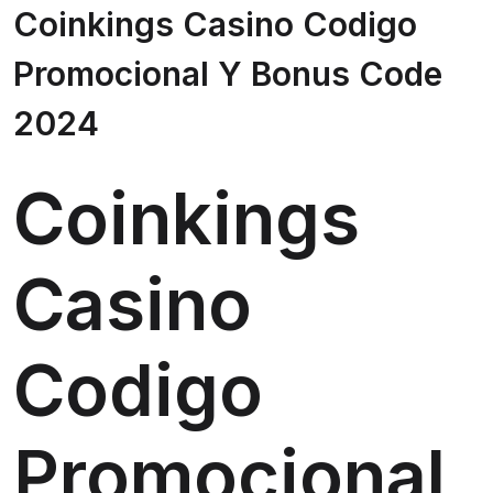
Coinkings Casino Codigo
Promocional Y Bonus Code
2024
Coinkings
Casino
Codigo
Promocional