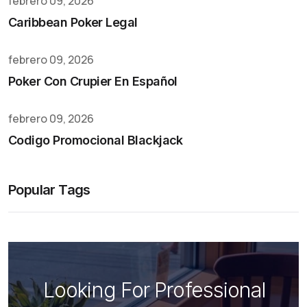
febrero 09, 2026
Caribbean Poker Legal
febrero 09, 2026
Poker Con Crupier En Español
febrero 09, 2026
Codigo Promocional Blackjack
Popular Tags
Looking For Professional