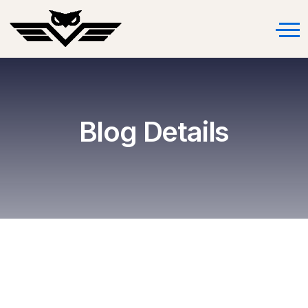
Blog Details