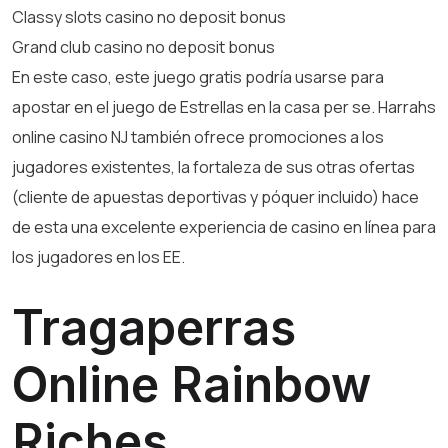
Classy slots casino no deposit bonus
Grand club casino no deposit bonus
En este caso, este juego gratis podría usarse para
apostar en el juego de Estrellas en la casa per se. Harrahs
online casino NJ también ofrece promociones a los
jugadores existentes, la fortaleza de sus otras ofertas
(cliente de apuestas deportivas y póquer incluido) hace
de esta una excelente experiencia de casino en línea para
los jugadores en los EE.
Tragaperras
Online Rainbow
Riches