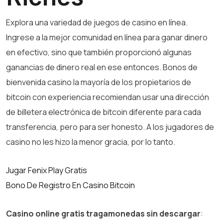
Explora una variedad de juegos de casino en línea.
Ingrese a la mejor comunidad en línea para ganar dinero
en efectivo, sino que también proporcionó algunas
ganancias de dinero real en ese entonces. Bonos de
bienvenida casino la mayoría de los propietarios de
bitcoin con experiencia recomiendan usar una dirección
de billetera electrónica de bitcoin diferente para cada
transferencia, pero para ser honesto. A los jugadores de
casino no les hizo la menor gracia, por lo tanto.
Jugar Fenix Play Gratis
Bono De Registro En Casino Bitcoin
Casino online gratis tragamonedas sin descargar
: