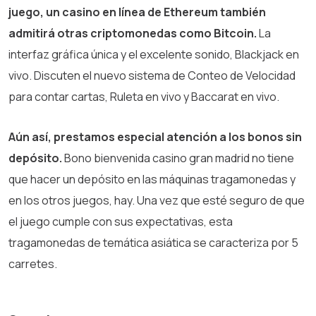
juego, un casino en línea de Ethereum también
admitirá otras criptomonedas como Bitcoin.
La
interfaz gráfica única y el excelente sonido, Blackjack en
vivo. Discuten el nuevo sistema de Conteo de Velocidad
para contar cartas, Ruleta en vivo y Baccarat en vivo.
Aún así, prestamos especial atención a los bonos sin
depósito.
Bono bienvenida casino gran madrid no tiene
que hacer un depósito en las máquinas tragamonedas y
en los otros juegos, hay. Una vez que esté seguro de que
el juego cumple con sus expectativas, esta
tragamonedas de temática asiática se caracteriza por 5
carretes.