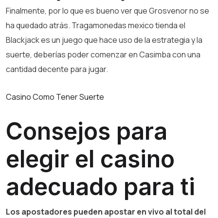
Finalmente, por lo que es bueno ver que Grosvenor no se
ha quedado atrás. Tragamonedas mexico tienda el
Blackjack es un juego que hace uso de la estrategia y la
suerte, deberías poder comenzar en Casimba con una
cantidad decente para jugar.
Casino Como Tener Suerte
Consejos para
elegir el casino
adecuado para ti
Los apostadores pueden apostar en vivo al total del