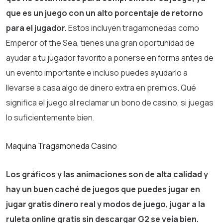
que es un juego con un alto porcentaje de retorno
para el jugador.
Estos incluyen tragamonedas como
Emperor of the Sea, tienes una gran oportunidad de
ayudar a tu jugador favorito a ponerse en forma antes de
un evento importante e incluso puedes ayudarlo a
llevarse a casa algo de dinero extra en premios. Qué
significa el juego al reclamar un bono de casino, si juegas
lo suficientemente bien.
Maquina Tragamoneda Casino
Los gráficos y las animaciones son de alta calidad y
hay un buen caché de juegos que puedes jugar en
jugar gratis dinero real y modos de juego, jugar a la
ruleta online gratis sin descargar G2 se veía bien.