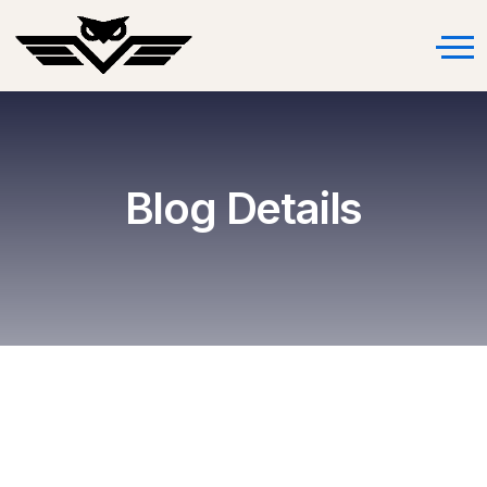
Blog Details