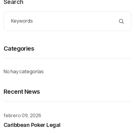
Search
Categories
No hay categorías
Recent News
febrero 09, 2026
Caribbean Poker Legal