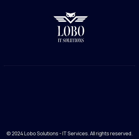
© 2024 Lobo Solutions - IT Services. All rights reserved.