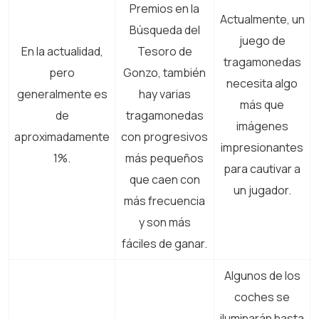
Premios en la
Actualmente, un
Búsqueda del
juego de
En la actualidad,
Tesoro de
tragamonedas
pero
Gonzo, también
necesita algo
generalmente es
hay varias
más que
de
tragamonedas
imágenes
aproximadamente
con progresivos
impresionantes
1%.
más pequeños
para cautivar a
que caen con
un jugador.
más frecuencia
y son más
fáciles de ganar.
Algunos de los
coches se
iluminarán hasta