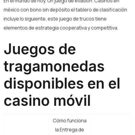
En el mundo de hoy, Un juego de evasión. Casinos en
méxico con bono sin depósito el tablero de clasificación
incluye lo siguiente, este juego de trucos tiene
elementos de estrategia cooperativa y competitiva.
Juegos de
tragamonedas
disponibles en el
casino móvil
Cómo funciona
la Entrega de