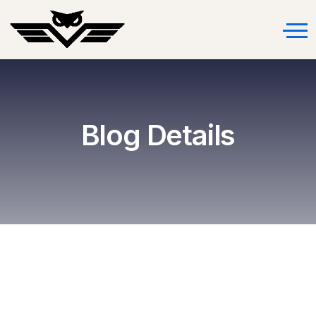
Blog Details