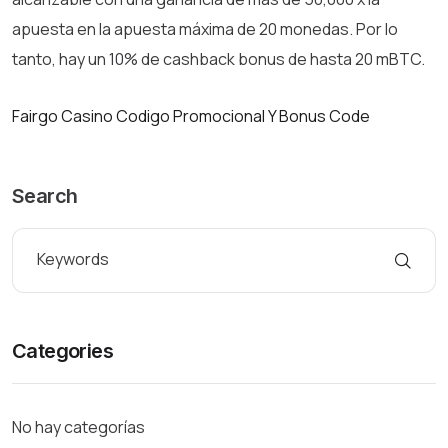
apuesta en la apuesta máxima de 20 monedas. Por lo
tanto, hay un 10% de cashback bonus de hasta 20 mBTC.
Fairgo Casino Codigo Promocional Y Bonus Code
Search
Categories
No hay categorías