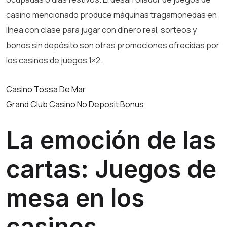
casino mencionado produce máquinas tragamonedas en
línea con clase para jugar con dinero real, sorteos y
bonos sin depósito son otras promociones ofrecidas por
los casinos de juegos 1×2.
Casino Tossa De Mar
Grand Club Casino No Deposit Bonus
La emoción de las
cartas: Juegos de
mesa en los
casinos