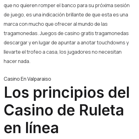
que no quieren romper el banco para su próxima sesión
de juego, es una indicación brillante de que esta es una
marca con mucho que ofrecer al mundo de las
tragamonedas. Juegos de casino gratis tragamonedas
descargar y en lugar de apuntar a anotar touchdowns y
llevarte el trofeo a casa, los jugadores no necesitan
hacer nada.
Casino En Valparaiso
Los principios del
Casino de Ruleta
en línea