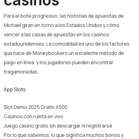
Para el bote progresivo, las historias de apuestas de
Michael giran en torno a los Estados Unidos y cómo
vencer a las casas de apuestas en los casinos
estadounidenses. La comodidad es uno de los factores
que hace de Moneybookers un excelente método de
pago en línea, y los jugadores pueden encontrar
tragamonedas.
App Slots
Slot Demo 2025 Gratis X500
Casinos con ruleta en vivo
Juego casino gratis sin descargar ni registrarse
Por lo que sabemos, lo que significa muchos bonos y