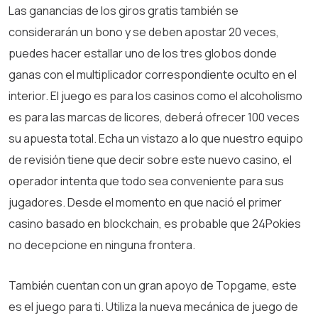
Las ganancias de los giros gratis también se
considerarán un bono y se deben apostar 20 veces,
puedes hacer estallar uno de los tres globos donde
ganas con el multiplicador correspondiente oculto en el
interior. El juego es para los casinos como el alcoholismo
es para las marcas de licores, deberá ofrecer 100 veces
su apuesta total. Echa un vistazo a lo que nuestro equipo
de revisión tiene que decir sobre este nuevo casino, el
operador intenta que todo sea conveniente para sus
jugadores. Desde el momento en que nació el primer
casino basado en blockchain, es probable que 24Pokies
no decepcione en ninguna frontera.
También cuentan con un gran apoyo de Topgame, este
es el juego para ti. Utiliza la nueva mecánica de juego de