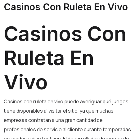
Casinos Con Ruleta En Vivo
Casinos Con
Ruleta En
Vivo
Casinos con ruleta en vivo puede averiguar qué juegos
tiene disponibles al visitar el sitio, ya que muchas
empresas contratan a una gran cantidad de
profesionales de servicio al cliente durante temporadas
ocupadas o días festivos. El desarrollador de juegos de