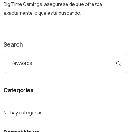
Big Time Gamings, asegúrese de que ofrezca
exactamente lo que está buscando.
Search
Categories
No hay categorías