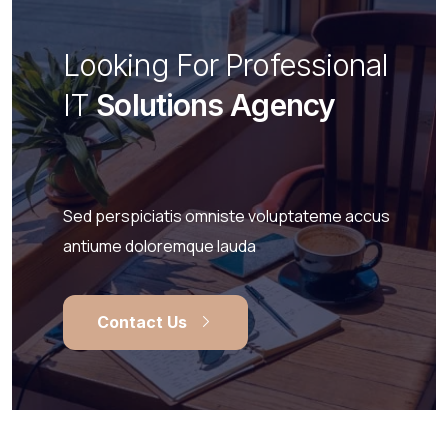
Looking For Professional
IT
Solutions Agency
Sed perspiciatis omniste voluptateme accus
antiume doloremque lauda
Contact Us