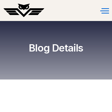
Blog Details