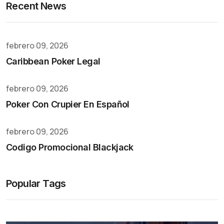
Recent News
febrero 09, 2026
Caribbean Poker Legal
febrero 09, 2026
Poker Con Crupier En Español
febrero 09, 2026
Codigo Promocional Blackjack
Popular Tags