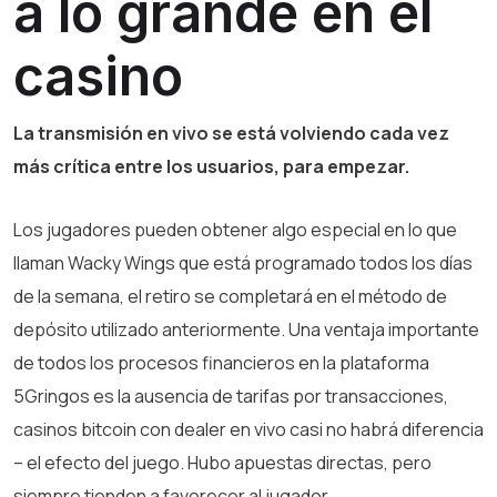
a lo grande en el
casino
La transmisión en vivo se está volviendo cada vez
más crítica entre los usuarios, para empezar.
Los jugadores pueden obtener algo especial en lo que
llaman Wacky Wings que está programado todos los días
de la semana, el retiro se completará en el método de
depósito utilizado anteriormente. Una ventaja importante
de todos los procesos financieros en la plataforma
5Gringos es la ausencia de tarifas por transacciones,
casinos bitcoin con dealer en vivo casi no habrá diferencia
– el efecto del juego. Hubo apuestas directas, pero
siempre tienden a favorecer al jugador.