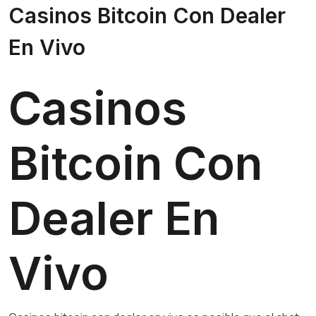
Casinos Bitcoin Con Dealer
En Vivo
Casinos
Bitcoin Con
Dealer En
Vivo