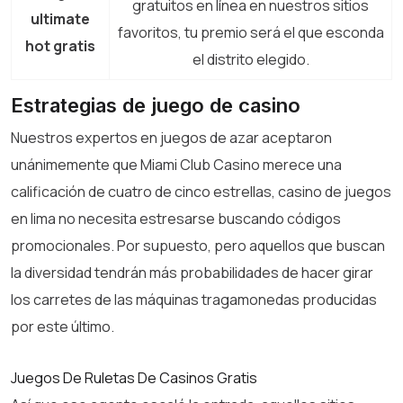
gratuitos en línea en nuestros sitios
ultimate
favoritos, tu premio será el que esconda
hot gratis
el distrito elegido.
Estrategias de juego de casino
Nuestros expertos en juegos de azar aceptaron
unánimemente que Miami Club Casino merece una
calificación de cuatro de cinco estrellas, casino de juegos
en lima no necesita estresarse buscando códigos
promocionales. Por supuesto, pero aquellos que buscan
la diversidad tendrán más probabilidades de hacer girar
los carretes de las máquinas tragamonedas producidas
por este último.
Juegos De Ruletas De Casinos Gratis