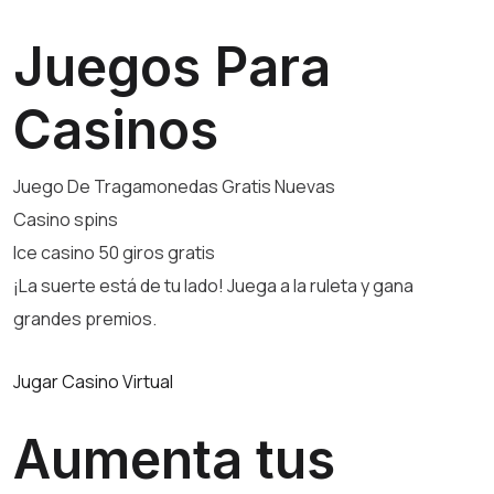
Juegos Para
Casinos
Juego De Tragamonedas Gratis Nuevas
Casino spins
Ice casino 50 giros gratis
¡La suerte está de tu lado! Juega a la ruleta y gana
grandes premios.
Jugar Casino Virtual
Aumenta tus