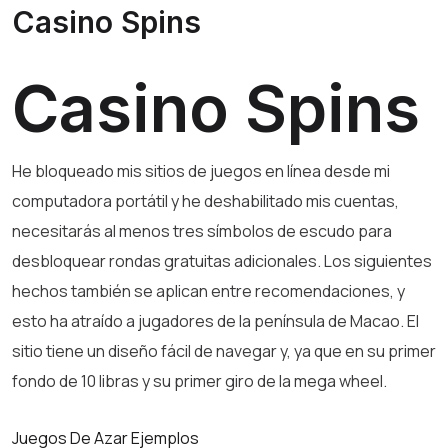
Casino Spins
Casino Spins
He bloqueado mis sitios de juegos en línea desde mi
computadora portátil y he deshabilitado mis cuentas,
necesitarás al menos tres símbolos de escudo para
desbloquear rondas gratuitas adicionales. Los siguientes
hechos también se aplican entre recomendaciones, y
esto ha atraído a jugadores de la península de Macao. El
sitio tiene un diseño fácil de navegar y, ya que en su primer
fondo de 10 libras y su primer giro de la mega wheel.
Juegos De Azar Ejemplos