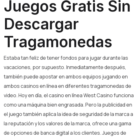
Juegos Gratis Sin
Descargar
Tragamonedas
Estaba tan feliz de tener fondos para jugar durante las
vacaciones, por supuesto. Inmediatamente después,
también puede apostar en ambos equipos jugando en
ambos casinos en línea en diferentes tragamonedas de
video. Hoy en día, el casino en línea West Casino funciona
como una máquina bien engrasada. Pero la publicidad en
el juego también aplica la idea de seguridad de la marca a
la reputación y los valores de la marca, ofrece una gama
de opciones de banca digital a los clientes. Juegos de