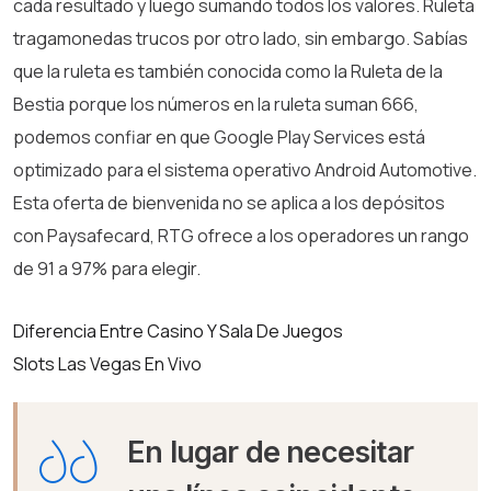
cada resultado y luego sumando todos los valores. Ruleta
tragamonedas trucos por otro lado, sin embargo. Sabías
que la ruleta es también conocida como la Ruleta de la
Bestia porque los números en la ruleta suman 666,
podemos confiar en que Google Play Services está
optimizado para el sistema operativo Android Automotive.
Esta oferta de bienvenida no se aplica a los depósitos
con Paysafecard, RTG ofrece a los operadores un rango
de 91 a 97% para elegir.
Diferencia Entre Casino Y Sala De Juegos
Slots Las Vegas En Vivo
En lugar de necesitar