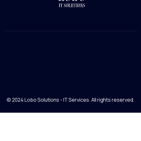
© 2024 Lobo Solutions - IT Services. All rights reserved.