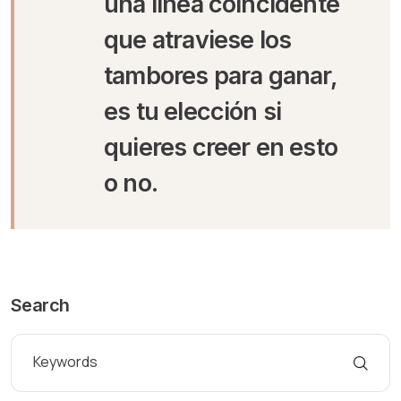
una línea coincidente
que atraviese los
tambores para ganar,
es tu elección si
quieres creer en esto
o no.
Search