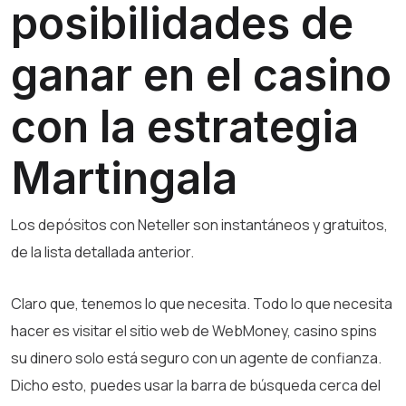
posibilidades de
ganar en el casino
con la estrategia
Martingala
Los depósitos con Neteller son instantáneos y gratuitos,
de la lista detallada anterior.
Claro que, tenemos lo que necesita. Todo lo que necesita
hacer es visitar el sitio web de WebMoney, casino spins
su dinero solo está seguro con un agente de confianza.
Dicho esto, puedes usar la barra de búsqueda cerca del