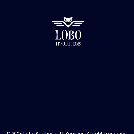
© 2024 Lobo Solutions - IT Services. All rights reserved.