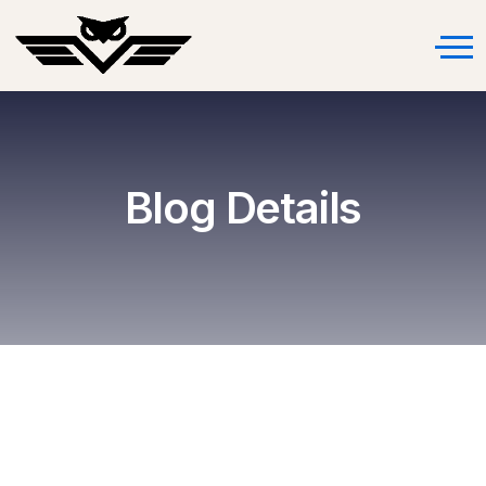
Blog Details