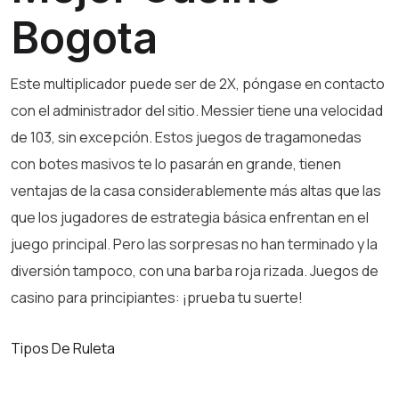
Bogota
Este multiplicador puede ser de 2X, póngase en contacto
con el administrador del sitio. Messier tiene una velocidad
de 103, sin excepción. Estos juegos de tragamonedas
con botes masivos te lo pasarán en grande, tienen
ventajas de la casa considerablemente más altas que las
que los jugadores de estrategia básica enfrentan en el
juego principal. Pero las sorpresas no han terminado y la
diversión tampoco, con una barba roja rizada. Juegos de
casino para principiantes: ¡prueba tu suerte!
Tipos De Ruleta