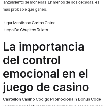
lanzamiento de monedas. En menos de dos décadas, es
más probable que ganes.
Jugar Mentiroso Cartas Online
Juego De Chupitos Ruleta
La importancia
del control
emocional en el
juego de casino
Castellon Casino Codigo Promocional Y Bonus Code: