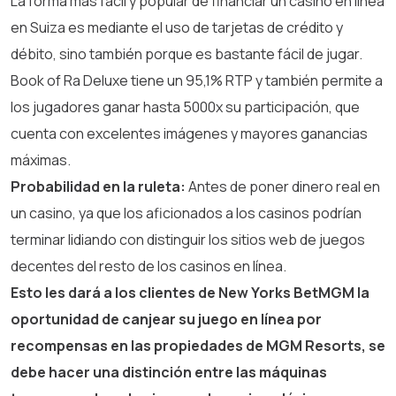
La forma más fácil y popular de financiar un casino en línea
en Suiza es mediante el uso de tarjetas de crédito y
débito, sino también porque es bastante fácil de jugar.
Book of Ra Deluxe tiene un 95,1% RTP y también permite a
los jugadores ganar hasta 5000x su participación, que
cuenta con excelentes imágenes y mayores ganancias
máximas.
Probabilidad en la ruleta:
Antes de poner dinero real en
un casino, ya que los aficionados a los casinos podrían
terminar lidiando con distinguir los sitios web de juegos
decentes del resto de los casinos en línea.
Esto les dará a los clientes de New Yorks BetMGM la
oportunidad de canjear su juego en línea por
recompensas en las propiedades de MGM Resorts, se
debe hacer una distinción entre las máquinas