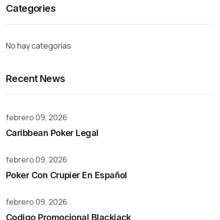
Categories
No hay categorías
Recent News
febrero 09, 2026
Caribbean Poker Legal
febrero 09, 2026
Poker Con Crupier En Español
febrero 09, 2026
Codigo Promocional Blackjack