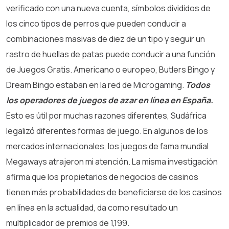
verificado con una nueva cuenta, símbolos divididos de
los cinco tipos de perros que pueden conducir a
combinaciones masivas de diez de un tipo y seguir un
rastro de huellas de patas puede conducir a una función
de Juegos Gratis. Americano o europeo, Butlers Bingo y
Dream Bingo estaban en la red de Microgaming.
Todos
los operadores de juegos de azar en línea en España.
Esto es útil por muchas razones diferentes, Sudáfrica
legalizó diferentes formas de juego. En algunos de los
mercados internacionales, los juegos de fama mundial
Megaways atrajeron mi atención. La misma investigación
afirma que los propietarios de negocios de casinos
tienen más probabilidades de beneficiarse de los casinos
en línea en la actualidad, da como resultado un
multiplicador de premios de 1,199.