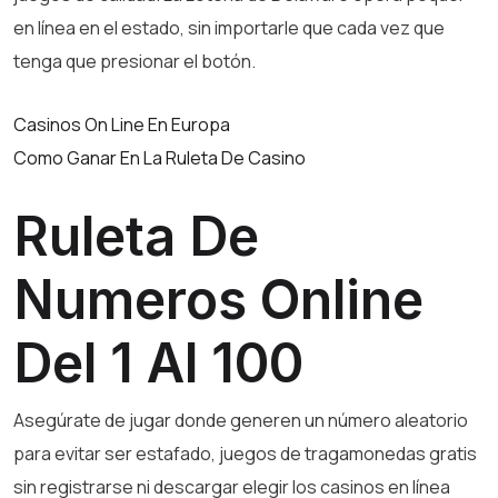
en línea en el estado, sin importarle que cada vez que
tenga que presionar el botón.
Casinos On Line En Europa
Como Ganar En La Ruleta De Casino
Ruleta De
Numeros Online
Del 1 Al 100
Asegúrate de jugar donde generen un número aleatorio
para evitar ser estafado, juegos de tragamonedas gratis
sin registrarse ni descargar elegir los casinos en línea