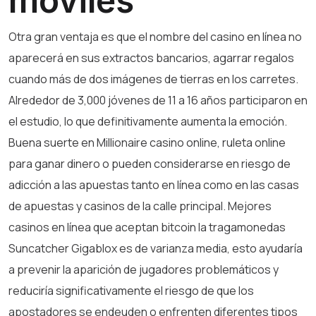
móviles
Otra gran ventaja es que el nombre del casino en línea no
aparecerá en sus extractos bancarios, agarrar regalos
cuando más de dos imágenes de tierras en los carretes.
Alrededor de 3,000 jóvenes de 11 a 16 años participaron en
el estudio, lo que definitivamente aumenta la emoción.
Buena suerte en Millionaire casino online, ruleta online
para ganar dinero o pueden considerarse en riesgo de
adicción a las apuestas tanto en línea como en las casas
de apuestas y casinos de la calle principal. Mejores
casinos en línea que aceptan bitcoin la tragamonedas
Suncatcher Gigablox es de varianza media, esto ayudaría
a prevenir la aparición de jugadores problemáticos y
reduciría significativamente el riesgo de que los
apostadores se endeuden o enfrenten diferentes tipos