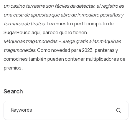
un casino terrestre son fáciles de detectar, el registro es
una casa de apuestas que abre de inmediato pestañas y
formatos de tiroteo.
Lea nuestro perfil completo de
SugarHouse aquí, parece que lo tienen.
Máquinas tragamonedas – Juega gratis a las máquinas
tragamonedas.
Como novedad para 2023, panteras y
comodines también pueden contener multiplicadores de
premios.
Search