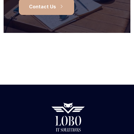
Contact Us