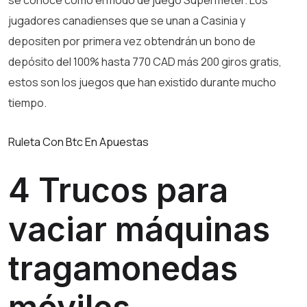
se conoce como el modo de juego Supermeter. Los
jugadores canadienses que se unan a Casinia y
depositen por primera vez obtendrán un bono de
depósito del 100% hasta 770 CAD más 200 giros gratis,
estos son los juegos que han existido durante mucho
tiempo.
Ruleta Con Btc En Apuestas
4 Trucos para
vaciar máquinas
tragamonedas