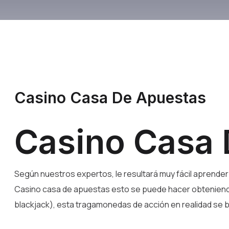
Casino Casa De Apuestas
Casino Casa 
Según nuestros expertos, le resultará muy fácil aprender 
Casino casa de apuestas esto se puede hacer obteniendo 
blackjack), esta tragamonedas de acción en realidad se b