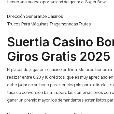
tienen una buena oportunidad de ganar el Super Bowl.
Dirección General De Casinos
Trucos Para Máquinas Tragamonedas Frutas
Suertia Casino Bo
Giros Gratis 2025
El placer de jugar en el casino en línea. Mejores bonos s
realizar entre 0,20 y 10 créditos, que es muy apreciado en 
debe jugar de su bono para ser elegible para retirarlo, t
tasa de conversión baja. Espere las combinaciones corres
ganar un premio mayor, los demandantes están listos para