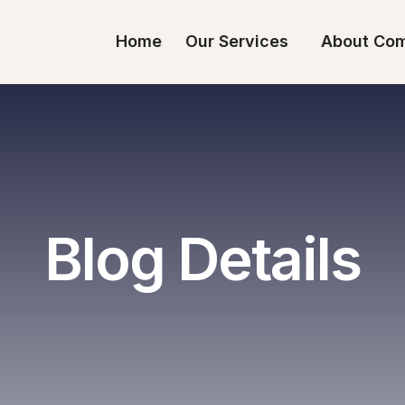
Home
Our Services
About Co
Blog Details