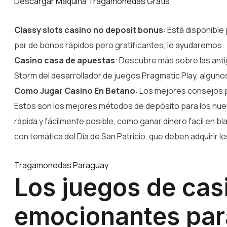
Descargar Máquina Tragamonedas Gratis
Classy slots casino no deposit bonus
: Está disponible
par de bonos rápidos pero gratificantes, le ayudaremos.
Casino casa de apuestas
: Descubre más sobre las anti
Storm del desarrollador de juegos Pragmatic Play, alguno
Como Jugar Casino En Betano
: Los mejores consejos p
Estos son los mejores métodos de depósito para los nu
rápida y fácilmente posible, como ganar dinero facil en 
con temática del Día de San Patricio, que deben adquirir l
Tragamonedas Paraguay
Los juegos de cas
emocionantes par