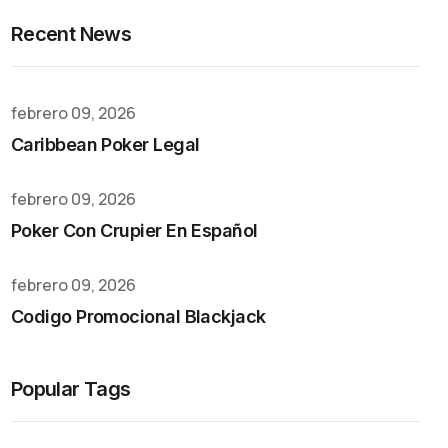
Recent News
febrero 09, 2026
Caribbean Poker Legal
febrero 09, 2026
Poker Con Crupier En Español
febrero 09, 2026
Codigo Promocional Blackjack
Popular Tags