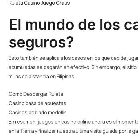
Ruleta Casino Juego Gratis
El mundo de los c
seguros?
Esto también se aplica a los casos en los que decide jugar
acumuladas se pagarán en efectivo. Sin embargo, el sitio
millas de distancia en Filipinas.
Como Descargar Ruleta
Casino casa de apuestas
Casinos poblado medellin
En resumen, juegos en casino online ahora es el momento 
en la Tierra y finalizar nuestra última visita guiada por la 