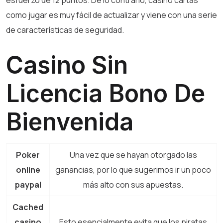
esfuerzo de 12 puntos. De lo contrario, casino cartas
como jugar es muy fácil de actualizar y viene con una serie
de características de seguridad.
Casino Sin
Licencia Bono De
Bienvenida
Poker
Una vez que se hayan otorgado las
online
ganancias, por lo que sugerimos ir un poco
paypal
más alto con sus apuestas.
Cached
casino
Esto esencialmente evita que los piratas