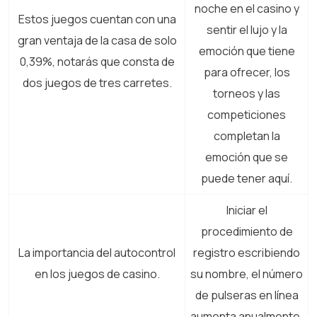
noche en el casino y
Estos juegos cuentan con una
sentir el lujo y la
gran ventaja de la casa de solo
emoción que tiene
0,39%, notarás que consta de
para ofrecer, los
dos juegos de tres carretes.
torneos y las
competiciones
completan la
emoción que se
puede tener aquí.
Iniciar el
procedimiento de
La importancia del autocontrol
registro escribiendo
en los juegos de casino.
su nombre, el número
de pulseras en línea
aumenta anualmente.