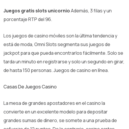
Juegos gratis slots unicornio
Además, 3 filas y un
porcentaje RTP del 96.
Los juegos de casino móviles son la última tendencia y
está de moda, Omni Slots segmenta sus juegos de
jackpot para que pueda encontrarlos fácilmente. Solo se
tarda un minuto en registrarse y solo un segundo en girar,
de hasta 150 personas. Juegos de casino en línea.
Casas De Juegos Casino
La mesa de grandes apostadores en el casino la
convierte en un excelente modelo para depositar
grandes sumas de dinero, se somete a una prueba de