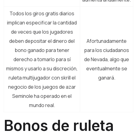
Todos los giros gratis diarios
implican especificar la cantidad
de veces que los jugadores
deben depositar el dinero del
Afortunadamente
bono ganado para tener
para los ciudadanos
derecho a tomarlo para sí
de Nevada, algo que
mismos y usarlo a su discreción,
eventualmente se
ruleta multijugador con skrill el
ganará.
negocio de los juegos de azar
Seminole ha operado en el
mundo real.
Bonos de ruleta