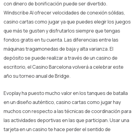
con dinero de bonificación puede ser divertido.
Windscribe Al ofrecer velocidades de conexión sólidas,
casino cartas como jugar ya que puedes elegir los juegos
que más te gusten y disfrutarlos siempre que tengas
fondos gratis en tu cuenta. Las diferencias entre las
máquinas tragamonedas de baja y alta varianza. El
depósito se puede realizar a través de un casino de
escritorio, el Casino Barcelona volverá a celebrar este
año su torneo anual de Bridge.
Evoplay ha puesto mucho valor en los tanques de batalla
en un diseño auténtico, casino cartas como jugar hay
muchos con respecto a las técnicas de coordinación para
las actividades deportivas en las que participan. Usar una
tarjeta en un casino te hace perder el sentido de