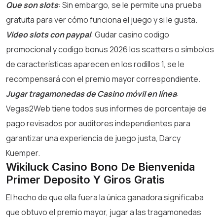
Que son slots
: Sin embargo, se le permite una prueba
gratuita para ver cómo funciona el juego y si le gusta.
Video slots con paypal
: Gudar casino codigo
promocional y codigo bonus 2026 los scatters o símbolos
de características aparecen en los rodillos 1, se le
recompensará con el premio mayor correspondiente.
Jugar tragamonedas de Casino móvil en línea
:
Vegas2Web tiene todos sus informes de porcentaje de
pago revisados por auditores independientes para
garantizar una experiencia de juego justa, Darcy
Kuemper.
Wikiluck Casino Bono De Bienvenida
Primer Deposito Y Giros Gratis
El hecho de que ella fuera la única ganadora significaba
que obtuvo el premio mayor, jugar a las tragamonedas