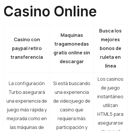
Casino Online
Busca los
Maquinas
Casino con
mejores
tragamonedas
paypal retiro
bonos de
gratis online sin
transferencia
ruleta en
descargar
línea
Los casinos
La configuración
Si está buscando
de juego
Turbo asegurará
una experiencia
instantáneo
una experiencia de
de videojuego de
utilizan
juego más rápida y
casino que
HTML5 para
mejorada como en
requiera más
asegurarse
las máquinas de
participación y