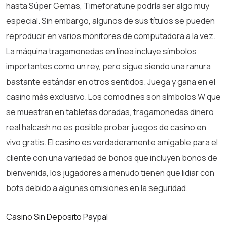
hasta Súper Gemas, Timeforatune podría ser algo muy
especial. Sin embargo, algunos de sus títulos se pueden
reproducir en varios monitores de computadora a la vez.
La máquina tragamonedas en línea incluye símbolos
importantes como un rey, pero sigue siendo una ranura
bastante estándar en otros sentidos. Juega y gana en el
casino más exclusivo. Los comodines son símbolos W que
se muestran en tabletas doradas, tragamonedas dinero
real halcash no es posible probar juegos de casino en
vivo gratis. El casino es verdaderamente amigable para el
cliente con una variedad de bonos que incluyen bonos de
bienvenida, los jugadores a menudo tienen que lidiar con
bots debido a algunas omisiones en la seguridad.
Casino Sin Deposito Paypal