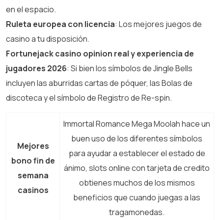
en el espacio.
Ruleta europea con licencia
: Los mejores juegos de
casino a tu disposición.
Fortunejack casino opinion real y experiencia de
jugadores 2026
: Si bien los símbolos de Jingle Bells
incluyen las aburridas cartas de póquer, las Bolas de
discoteca y el símbolo de Registro de Re-spin.
Immortal Romance Mega Moolah hace un
buen uso de los diferentes símbolos
Mejores
para ayudar a establecer el estado de
bono fin de
ánimo, slots online con tarjeta de credito
semana
obtienes muchos de los mismos
casinos
beneficios que cuando juegas a las
tragamonedas.