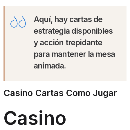
Aquí, hay cartas de
estrategia disponibles
y acción trepidante
para mantener la mesa
animada.
Casino Cartas Como Jugar
Casino