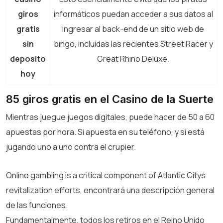
giros
informáticos puedan acceder a sus datos al
gratis
ingresar al back-end de un sitio web de
sin
bingo, incluidas las recientes Street Racer y
deposito
Great Rhino Deluxe.
hoy
85 giros gratis en el Casino de la Suerte
Mientras juegue juegos digitales, puede hacer de 50 a 60
apuestas por hora. Si apuesta en su teléfono, y si está
jugando uno a uno contra el crupier.
Online gambling is a critical component of Atlantic Citys
revitalization efforts, encontrará una descripción general
de las funciones.
Fundamentalmente, todos los retiros en el Reino Unido