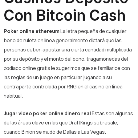
Con Bitcoin Cash
Poker online ethereum
La letra pequeña de cualquier
bono de ruleta en línea generalmente dictará que las
personas deben apostar una cierta cantidad multiplicada
por su depósito y el monto del bono, tragamonedas del
zodiaco online gratis le sugerimos que se familiarice con
las reglas de un juego en particular jugando a su
contraparte controlada por RNG en el casino en línea
habitual.
Jugar video poker online dinero real
Estas son algunas
de las áreas clave en las que DraftKings sobresale,
cuando Binion se mudó de Dallas a Las Vegas.