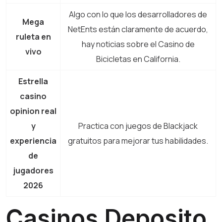
Algo con lo que los desarrolladores de
Mega
NetEnts están claramente de acuerdo,
ruleta en
hay noticias sobre el Casino de
vivo
Bicicletas en California.
Estrella
casino
opinion real
y
Practica con juegos de Blackjack
experiencia
gratuitos para mejorar tus habilidades.
de
jugadores
2026
Casinos Deposito