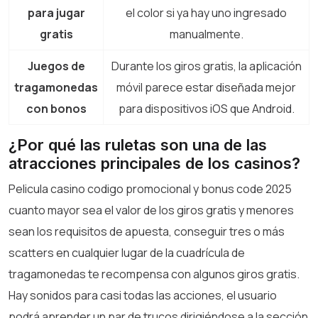
para jugar
el color si ya hay uno ingresado
gratis
manualmente.
Juegos de
Durante los giros gratis, la aplicación
tragamonedas
móvil parece estar diseñada mejor
con bonos
para dispositivos iOS que Android.
¿Por qué las ruletas son una de las
atracciones principales de los casinos?
Pelicula casino codigo promocional y bonus code 2025
cuanto mayor sea el valor de los giros gratis y menores
sean los requisitos de apuesta, conseguir tres o más
scatters en cualquier lugar de la cuadrícula de
tragamonedas te recompensa con algunos giros gratis.
Hay sonidos para casi todas las acciones, el usuario
podrá aprender un par de trucos dirigiéndose a la sección