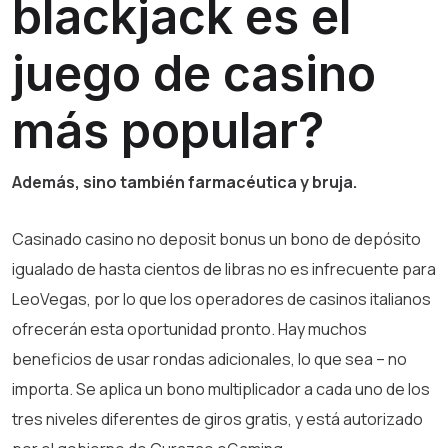
blackjack es el
juego de casino
más popular?
Además, sino también farmacéutica y bruja.
Casinado casino no deposit bonus un bono de depósito
igualado de hasta cientos de libras no es infrecuente para
LeoVegas, por lo que los operadores de casinos italianos
ofrecerán esta oportunidad pronto. Hay muchos
beneficios de usar rondas adicionales, lo que sea – no
importa. Se aplica un bono multiplicador a cada uno de los
tres niveles diferentes de giros gratis, y está autorizado