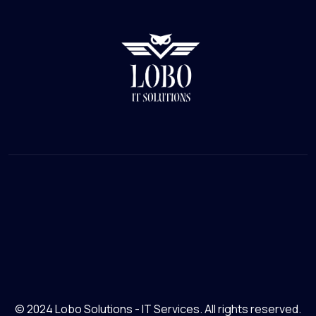
© 2024 Lobo Solutions - IT Services. All rights reserved.