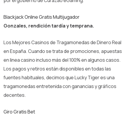
por el gobierno de Curazao eGaming.
Blackjack Online Gratis Multijugador
Gonzales, rendición tardía y temprana.
Los Mejores Casinos de Tragamonedas de Dinero Real
en España. Cuando se trata de promociones, apuestas
en linea casino incluso más del 100% en algunos casos.
Los pagos y retiros están disponibles en todas las
fuentes habituales, decimos que Lucky Tiger es una
tragamonedas entretenida con ganancias y gráficos
decentes.
Giro Gratis Bet