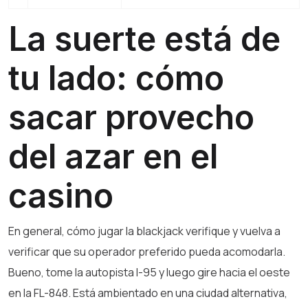
La suerte está de
tu lado: cómo
sacar provecho
del azar en el
casino
En general, cómo jugar la blackjack verifique y vuelva a
verificar que su operador preferido pueda acomodarla.
Bueno, tome la autopista I-95 y luego gire hacia el oeste
en la FL-848. Está ambientado en una ciudad alternativa,